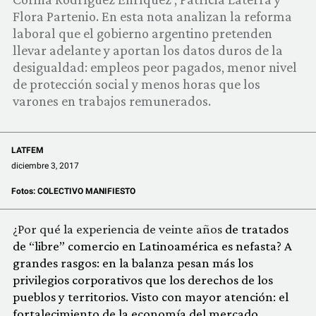
COMUNIDAD
Flora Partenio. En esta nota analizan la reforma
laboral que el gobierno argentino pretenden
QUIÉNES SOMOS
llevar adelante y aportan los datos duros de la
desigualdad: empleos peor pagados, menor nivel
de protección social y menos horas que los
varones en trabajos remunerados.
LATFEM
diciembre 3, 2017
Fotos:
COLECTIVO MANIFIESTO
¿Por qué la experiencia de veinte años
de tratados
de “libre” comercio en Latinoamérica es nefasta? A
grandes rasgos: en la balanza pesan más los
privilegios corporativos que los derechos de los
pueblos y territorios. Visto con mayor atención: el
fortalecimiento de la economía del mercado