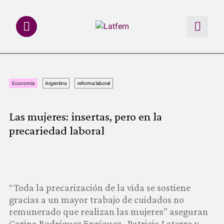
NOTAS
Economía
Argentina
reforma laboral
INVESTIGACIONES
Las mujeres: insertas, pero en la
MULTIMEDIA
precariedad laboral
REDACCIÓN ABIERTA
LATFEMLAB.
“Toda la precarización de la vida se sostiene
gracias a un mayor trabajo de cuidados no
PRODUCTOS
remunerado que realizan las mujeres” aseguran
Corina Rodríguez Enríquez , Patricia Laterra y