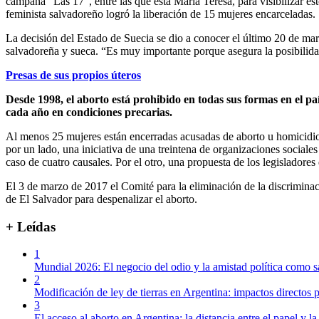
campaña “Las 17”, entre las que está María Teresa, para visibilizar e
feminista salvadoreño logró la liberación de 15 mujeres encarceladas.
La decisión del Estado de Suecia se dio a conocer el último 20 de ma
salvadoreña y sueca. “Es muy importante porque asegura la posibilida
Presas de sus propios úteros
Desde 1998, el aborto está prohibido en todas sus formas en el 
cada año en condiciones precarias.
Al menos 25 mujeres están encerradas acusadas de aborto u homicidio 
por un lado, una iniciativa de una treintena de organizaciones socia
caso de cuatro causales. Por el otro, una propuesta de los legislado
El 3 de marzo de 2017 el Comité para la eliminación de la discrimin
de El Salvador para despenalizar el aborto.
+ Leídas
1
Mundial 2026: El negocio del odio y la amistad política como s
2
Modificación de ley de tierras en Argentina: impactos directos p
3
El acceso al aborto en Argentina: la distancia entre el papel y la