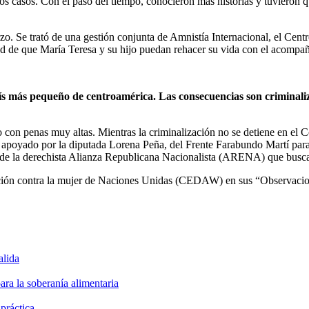
stos casos. Con el paso del tiempo, conocieron más historias y tuviero
rzo. Se trató de una gestión conjunta de Amnistía Internacional, el Cen
d de que María Teresa y su hijo puedan rehacer su vida con el acompañ
país más pequeño de centroamérica. Las consecuencias son criminali
con penas muy altas. Mientras la criminalización no se detiene en el C
les apoyado por la diputada Lorena Peña, del Frente Farabundo Martí pa
res de la derechista Alianza Republicana Nacionalista (ARENA) que busca
ación contra la mujer de Naciones Unidas (CEDAW) en sus “Observacione
alida
ara la soberanía alimentaria
 práctica