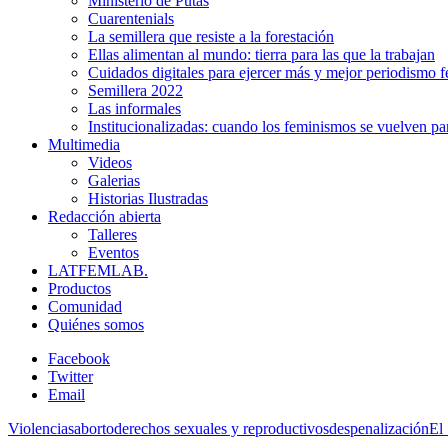
Ministerio de Putas
Cuarentenials
La semillera que resiste a la forestación
Ellas alimentan al mundo: tierra para las que la trabajan
Cuidados digitales para ejercer más y mejor periodismo f
Semillera 2022
Las informales
Institucionalizadas: cuando los feminismos se vuelven pa
Multimedia
Videos
Galerias
Historias Ilustradas
Redacción abierta
Talleres
Eventos
LATFEMLAB.
Productos
Comunidad
Quiénes somos
Facebook
Twitter
Email
Violencias
aborto
derechos sexuales y reproductivos
despenalización
El