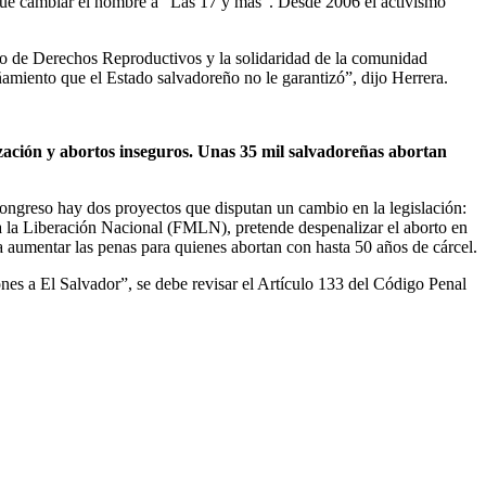
n que cambiar el nombre a “Las 17 y más”. Desde 2006 el activismo
tro de Derechos Reproductivos y la solidaridad de la comunidad
amiento que el Estado salvadoreño no le garantizó”, dijo Herrera.
zación y abortos inseguros. Unas 35 mil salvadoreñas abortan
ongreso hay dos proyectos que disputan un cambio en la legislación:
ra la Liberación Nacional (FMLN), pretende despenalizar el aborto en
 aumentar las penas para quienes abortan con hasta 50 años de cárcel.
s a El Salvador”, se debe revisar el Artículo 133 del Código Penal