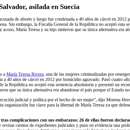
Salvador, asilada en Suecia
e acusada de aborto y luego fue condenada a 40 años de cárcel en 2012 
ena. Sin embargo, la Fiscalía General de la República no aceptó esta sen
 acoso, María Teresa y su hijo sintieron que su única alternativa era ab
co a
María Teresa Rivera
, una de las mujeres criminalizadas por emergen
da a 40 años de cárcel en 2012 por homicidio agravado. Pasó cuatro año
de la República no aceptó esta sentencia absolutoria y presentó un recur
eron que su única alternativa era abandonar el país porque el Estado no 
cución judicial y política por el hecho de ser mujer”, dijo Morena Herr
a organización fue clave para la libertad de María Teresa ya que defend
tras complicaciones con sus embarazos: 26 de ellas fueron declara
 revisar cientos de expedientes judiciales y puso en evidencia una prob