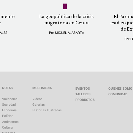
almente
La geopolítica de la crisis
El Paran
e
migratoria en Ceuta
está en ju
de Ex
ALES
Por
MIGUEL ALABARTA
Por
L
NOTAS
MULTIMEDIA
EVENTOS
QUIÉNES SOMO
TALLERES
COMUNIDAD
Violencias
Videos
PRODUCTOS
Sociedad
Galerias
Economía
Historias Ilustradas
Política
Activismos
Cultura