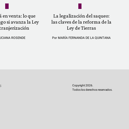
á en venta: lo que
La legalización del saqueo:
ego si avanza la Ley
las claves de la reforma de la
tranjerización
Ley de Tierras
UCIANA ROSENDE
Por
MARÍA FERNANDA DE LA QUINTANA
Copyright 2026.
S
Todos los derechos reservados.