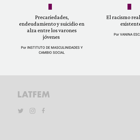
Precariedades,
El racismo re
endeudamiento y suicidio en
existent
alza entre los varones
Por
VANINA ESC
jóvenes
Por
INSTITUTO DE MASCULINIDADES Y
CAMBIO SOCIAL
YouTube
Twitter
Instagram
Facebook