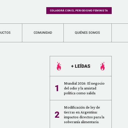
COLABORÁ CON EL PERIODISMO FEMINISTA
DUCTOS
COMUNIDAD
QUIÉNES SOMOS
+ LEÍDAS
Mundial 2026: El negocio
1
del odio y la amistad
política como salida
Modificación de ley de
2
tierras en Argentina:
impactos directos para la
soberanía alimentaria