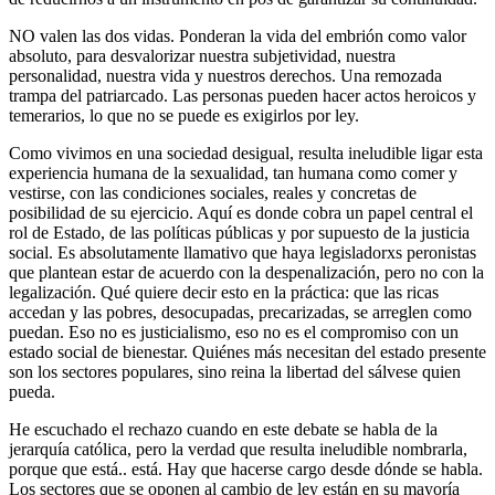
NO valen las dos vidas. Ponderan la vida del embrión como valor
absoluto, para desvalorizar nuestra subjetividad, nuestra
personalidad, nuestra vida y nuestros derechos. Una remozada
trampa del patriarcado. Las personas pueden hacer actos heroicos y
temerarios, lo que no se puede es exigirlos por ley.
Como vivimos en una sociedad desigual, resulta ineludible ligar esta
experiencia humana de la sexualidad, tan humana como comer y
vestirse, con las condiciones sociales, reales y concretas de
posibilidad de su ejercicio. Aquí es donde cobra un papel central el
rol de Estado, de las políticas públicas y por supuesto de la justicia
social. Es absolutamente llamativo que haya legisladorxs peronistas
que plantean estar de acuerdo con la despenalización, pero no con la
legalización. Qué quiere decir esto en la práctica: que las ricas
accedan y las pobres, desocupadas, precarizadas, se arreglen como
puedan. Eso no es justicialismo, eso no es el compromiso con un
estado social de bienestar. Quiénes más necesitan del estado presente
son los sectores populares, sino reina la libertad del sálvese quien
pueda.
He escuchado el rechazo cuando en este debate se habla de la
jerarquía católica, pero la verdad que resulta ineludible nombrarla,
porque que está.. está. Hay que hacerse cargo desde dónde se habla.
Los sectores que se oponen al cambio de ley están en su mayoría