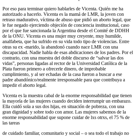
Por eso para terminar quiero hablarles de Vicenta. Quién me ha
autorizado a hacerlo. Vicenta es la mamá de LMR, la joven con
retraso madurativo, víctima de abuso que pidió un aborto legal, que
le fue negado ejerciendo objeción de conciencia institucional, caso
por el que fue sancionada la Argentina desde el Comité de DDHH
de la ONU. Vicenta es una mujer muy creyente, muy humilde,
analfabeta, que ha sufrido en su vida todo tipo de violencias. Entre
otras su ex -marido, la abandonó cuando nace LMR con una
discapacidad. Nadie habla de esas abdicaciones de los padres. Por el
contrario, con una muestra del doble discurso de “salvar las dos
vidas”, personas ligadas al rector de la Universidad Católica de la
Plata fueron primero a ofrecerle dinero, de improbable
cumplimiento, y al ser echadas de la casa fueron a buscar a ese
padre abandónico/realmente irresponsable para que contribuya a
impedir el aborto legal.
Vicenta es la muestra cabal de la enorme responsabilidad que tienen
la mayoría de las mujeres cuando deciden interrumpir un embarazo.
Ella cuidó sola a sus dos hijas, en situación de pobreza, con una
gran dignidad y sobre todo con amor. Las mujeres sabemos de la
enorme responsabilidad que supone cuidar de lxs otrxs, el 75 % de
las tareas
de cuidado familiar, comunitario y social – o sea todo el trabajo no