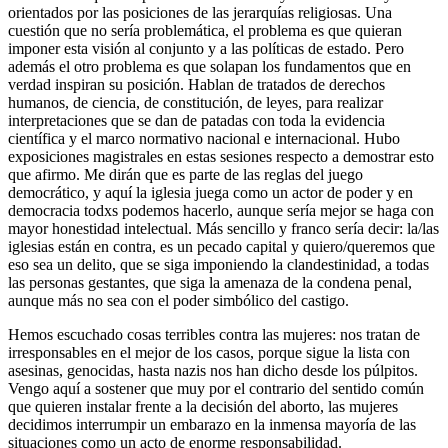
orientados por las posiciones de las jerarquías religiosas. Una
cuestión que no sería problemática, el problema es que quieran
imponer esta visión al conjunto y a las políticas de estado. Pero
además el otro problema es que solapan los fundamentos que en
verdad inspiran su posición. Hablan de tratados de derechos
humanos, de ciencia, de constitución, de leyes, para realizar
interpretaciones que se dan de patadas con toda la evidencia
científica y el marco normativo nacional e internacional. Hubo
exposiciones magistrales en estas sesiones respecto a demostrar esto
que afirmo. Me dirán que es parte de las reglas del juego
democrático, y aquí la iglesia juega como un actor de poder y en
democracia todxs podemos hacerlo, aunque sería mejor se haga con
mayor honestidad intelectual. Más sencillo y franco sería decir: la/las
iglesias están en contra, es un pecado capital y quiero/queremos que
eso sea un delito, que se siga imponiendo la clandestinidad, a todas
las personas gestantes, que siga la amenaza de la condena penal,
aunque más no sea con el poder simbólico del castigo.
Hemos escuchado cosas terribles contra las mujeres: nos tratan de
irresponsables en el mejor de los casos, porque sigue la lista con
asesinas, genocidas, hasta nazis nos han dicho desde los púlpitos.
Vengo aquí a sostener que muy por el contrario del sentido común
que quieren instalar frente a la decisión del aborto, las mujeres
decidimos interrumpir un embarazo en la inmensa mayoría de las
situaciones como un acto de enorme responsabilidad.