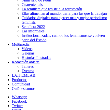
Ministerio de Putas
Cuarentenials
La semillera que resiste a la forestación
Ellas alimentan al mundo: tierra para las que la trabajan
Cuidados digitales para ejercer más y mejor periodismo
feminista
Semillera 2022
Las informales
Institucionalizadas: cuando los feminismos se vuelven
parte del Estado
Multimedia
Videos
Galerias
Historias Ilustradas
Redacción abierta
Talleres
Eventos
LATFEMLAB.
Productos
Comunidad
Quiénes somos
Whatsapp
Facebook
Twitter