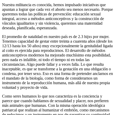
Nuestra militancia es conocida, hemos impulsado iniciativas que
apuntan a lograr que cada vez el aborto sea menos necesario. Porque
queremos todas las políticas de prevención: educación sexual
integral, acceso a métodos anticonceptivos y la construcción de
vínculos igualitarios y sin violencia, queremos una maternidad
deseada, planificada, esperanzada.
El promedio de natalidad en nuestro país es de 2.3 hijxs por mujer.
Tenemos capacidad de gestar entre treinta a cuarenta años (desde los
12/13 hasta los 50 años) muy excepcionalmente la genitalidad ligada
al coito es ejercida para reproducirnos. El desarrollo de métodos
anticonceptivos modernos ha mejorado muchísimo esta posibilidad,
pero nada es infalible, ni todo el tiempo ni en todas las
circunstancias. Algo puede fallar y a veces falla. Lo que resulta
inaceptable, es que se transforme a la gestación en una obligación o
condena, por tener sexo. Eso es una forma de pretender anclarnos en
el mandato de la biología, como forma de considerarnos un
instrumento de la reproducción humana, más allá de nuestra propia
voluntad y proyecto de vida.
Como seres humanos lo que nos caracteriza es la conciencia y
parece que cuando hablamos de sexualidad y placer, nos prefieren
más animales que humanas. Con la misma operación ideológica
patriarcal que realizan al humanizar el embrión, como mecanismos
de reducirnos a un instrumento en pos de garantizar su continuidad.