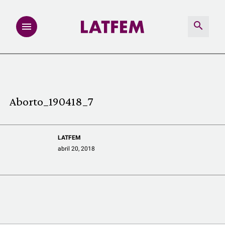
NOTAS
INVESTIGACIONES
Aborto_190418_7
MULTIMEDIA
LATFEM
REDACCIÓN ABIERTA
abril 20, 2018
LATFEMLAB.
PRODUCTOS