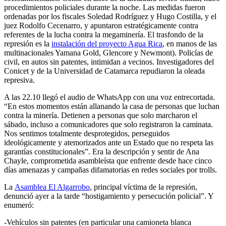
procedimientos policiales durante la noche. Las medidas fueron
ordenadas por los fiscales Soledad Rodríguez y Hugo Costilla, y el
juez Rodolfo Cecenarro, y apuntaron estratégicamente contra
referentes de la lucha contra la megaminería. El trasfondo de la
represión es la
instalación del proyecto Agua Rica
, en manos de las
multinacionales Yamana Gold, Glencore y Newmont). Policías de
civil, en autos sin patentes, intimidan a vecinos. Investigadores del
Conicet y de la Universidad de Catamarca repudiaron la oleada
represiva.
A las 22.10 llegó el audio de WhatsApp con una voz entrecortada.
“En estos momentos están allanando la casa de personas que luchan
contra la minería. Detienen a personas que solo marcharon el
sábado, incluso a comunicadores que solo registraron la caminata.
Nos sentimos totalmente desprotegidos, perseguidos
ideológicamente y atemorizados ante un Estado que no respeta las
garantías constitucionales”. Era la descripción y sentir de Ana
Chayle, comprometida asambleísta que enfrente desde hace cinco
días amenazas y campañas difamatorias en redes sociales por trolls.
La
Asamblea El Algarrobo
, principal víctima de la represión,
denunció ayer a la tarde “hostigamiento y persecución policial”. Y
enumeró:
-Vehículos sin patentes (en particular una camioneta blanca