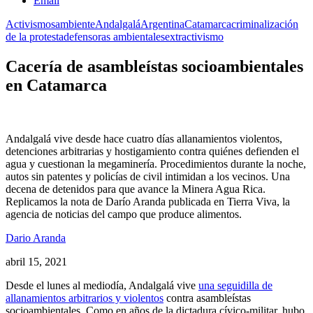
Email
Activismos
ambiente
Andalgalá
Argentina
Catamarca
criminalización
de la protesta
defensoras ambientales
extractivismo
Cacería de asambleístas socioambientales
en Catamarca
Andalgalá vive desde hace cuatro días allanamientos violentos,
detenciones arbitrarias y hostigamiento contra quiénes defienden el
agua y cuestionan la megaminería. Procedimientos durante la noche,
autos sin patentes y policías de civil intimidan a los vecinos. Una
decena de detenidos para que avance la Minera Agua Rica.
Replicamos la nota de Darío Aranda publicada en Tierra Viva, la
agencia de noticias del campo que produce alimentos.
Dario Aranda
abril 15, 2021
Desde el lunes al mediodía, Andalgalá vive
una seguidilla de
allanamientos arbitrarios y violentos
contra asambleístas
socioambientales. Como en años de la dictadura cívico-militar, hubo