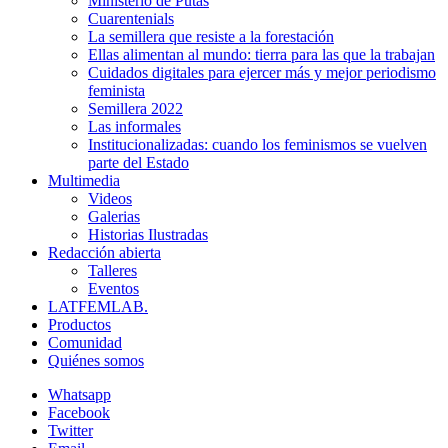
Ministerio de Putas
Cuarentenials
La semillera que resiste a la forestación
Ellas alimentan al mundo: tierra para las que la trabajan
Cuidados digitales para ejercer más y mejor periodismo
feminista
Semillera 2022
Las informales
Institucionalizadas: cuando los feminismos se vuelven
parte del Estado
Multimedia
Videos
Galerias
Historias Ilustradas
Redacción abierta
Talleres
Eventos
LATFEMLAB.
Productos
Comunidad
Quiénes somos
Whatsapp
Facebook
Twitter