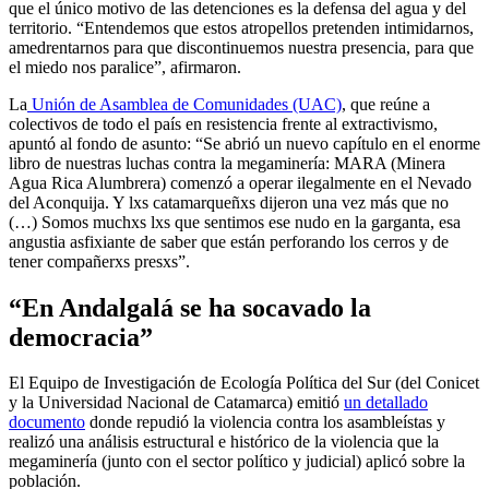
que el único motivo de las detenciones es la defensa del agua y del
territorio. “Entendemos que estos atropellos pretenden intimidarnos,
amedrentarnos para que discontinuemos nuestra presencia, para que
el miedo nos paralice”, afirmaron.
La
Unión de Asamblea de Comunidades (UAC)
, que reúne a
colectivos de todo el país en resistencia frente al extractivismo,
apuntó al fondo de asunto: “Se abrió un nuevo capítulo en el enorme
libro de nuestras luchas contra la megaminería: MARA (Minera
Agua Rica Alumbrera) comenzó a operar ilegalmente en el Nevado
del Aconquija. Y lxs catamarqueñxs dijeron una vez más que no
(…) Somos muchxs lxs que sentimos ese nudo en la garganta, esa
angustia asfixiante de saber que están perforando los cerros y de
tener compañerxs presxs”.
“
En Andalgalá se ha socavado la
democracia”
El Equipo de Investigación de Ecología Política del Sur (del Conicet
y la Universidad Nacional de Catamarca) emitió
un detallado
documento
donde repudió la violencia contra los asambleístas y
realizó una análisis estructural e histórico de la violencia que la
megaminería (junto con el sector político y judicial) aplicó sobre la
población.