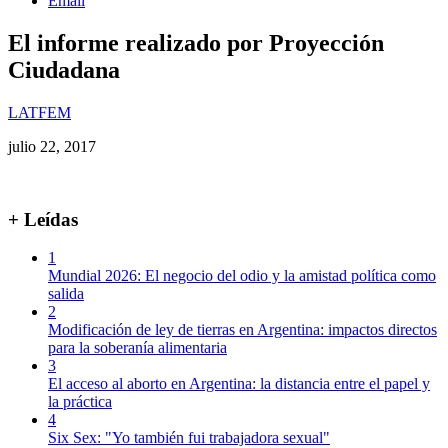
Email
El informe realizado por Proyección
Ciudadana
LATFEM
julio 22, 2017
+ Leídas
1
Mundial 2026: El negocio del odio y la amistad política como
salida
2
Modificación de ley de tierras en Argentina: impactos directos
para la soberanía alimentaria
3
El acceso al aborto en Argentina: la distancia entre el papel y
la práctica
4
Six Sex: "Yo también fui trabajadora sexual"