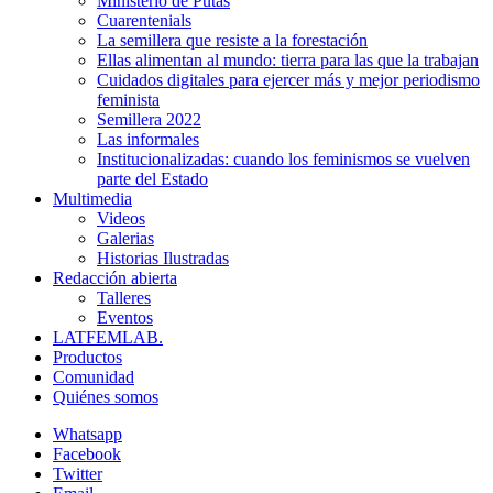
Ministerio de Putas
Cuarentenials
La semillera que resiste a la forestación
Ellas alimentan al mundo: tierra para las que la trabajan
Cuidados digitales para ejercer más y mejor periodismo
feminista
Semillera 2022
Las informales
Institucionalizadas: cuando los feminismos se vuelven
parte del Estado
Multimedia
Videos
Galerias
Historias Ilustradas
Redacción abierta
Talleres
Eventos
LATFEMLAB.
Productos
Comunidad
Quiénes somos
Whatsapp
Facebook
Twitter