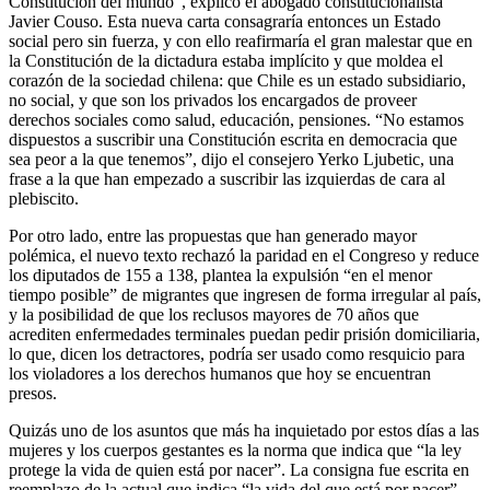
Constitución del mundo”, explicó el abogado constitucionalista
Javier Couso. Esta nueva carta consagraría entonces un Estado
social pero sin fuerza, y con ello reafirmaría el gran malestar que en
la Constitución de la dictadura estaba implícito y que moldea el
corazón de la sociedad chilena: que Chile es un estado subsidiario,
no social, y que son los privados los encargados de proveer
derechos sociales como salud, educación, pensiones. “No estamos
dispuestos a suscribir una Constitución escrita en democracia que
sea peor a la que tenemos”, dijo el consejero Yerko Ljubetic, una
frase a la que han empezado a suscribir las izquierdas de cara al
plebiscito.
Por otro lado, entre las propuestas que han generado mayor
polémica, el nuevo texto rechazó la paridad en el Congreso y reduce
los diputados de 155 a 138, plantea la expulsión “en el menor
tiempo posible” de migrantes que ingresen de forma irregular al país,
y la posibilidad de que los reclusos mayores de 70 años que
acrediten enfermedades terminales puedan pedir prisión domiciliaria,
lo que, dicen los detractores, podría ser usado como resquicio para
los violadores a los derechos humanos que hoy se encuentran
presos.
Quizás uno de los asuntos que más ha inquietado por estos días a las
mujeres y los cuerpos gestantes es la norma que indica que “la ley
protege la vida de quien está por nacer”. La consigna fue escrita en
reemplazo de la actual que indica “la vida del que está por nacer”.