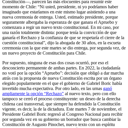
Constitución—, parecen las más elocuentes para resumir este
momento de Chile: “Ni usted, presidente, ni yo podríamos haber
imaginado que estaríamos en este mismo lugar asistiendo a una
nueva ceremonia de entrega. Usted, estimado presidente, porque
seguramente albergaba la esperanza de que ganara el Apruebo y
comenzara a regir un nuevo texto constitucional. En mi caso, por
una razón totalmente distinta: porque tenía la convicción de que
ganaría el Rechazo y la confianza de que se respetaría el cierre de la
cuestión constitucional”, dijo la abogada de 30 años, en la escueta
ceremonia con la que este martes se dio entrega, por segunda vez, de
un nuevo proyecto de Constitución para Chile.
Por supuesto, ninguna de esas dos cosas ocurrió, por eso el
desconcierto permanente de ambas partes. En 2022, la ciudadanía
no votó por la opción “Apruebo”: decisión que obligó a dar marcha
atrás con la propuesta de nueva Constitución escrita por un órgano
elegido popularmente en el que el gobierno de Gabriel Boric había
invertido mucha expectativa. Por otro lado, en las urnas
ganó
ampliamente la opción “Rechazo”
al nuevo texto, pero con ello
tampoco se cerró el proceso constituyente: un deseo de la derecha
chilena casi transversal, que siempre ha defendido la Constitución
vigente, es decir, la de la dictadura. Este martes 7 de noviembre, el
Presidente Gabriel Boric regresó al Congreso Nacional para recibir
por segunda vez en su gobierno un borrador que busca cambiar la
Constitución de Augusto Pinochet, nuevo texto con un espíritu