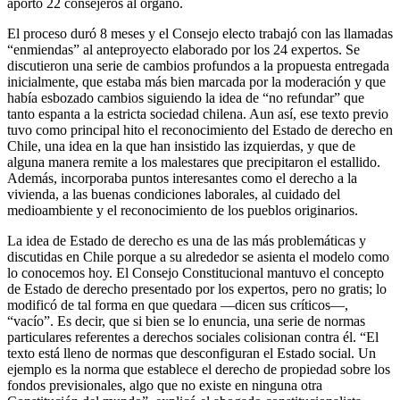
aportó 22 consejeros al órgano.
El proceso duró 8 meses y el Consejo electo trabajó con las llamadas
“enmiendas” al anteproyecto elaborado por los 24 expertos. Se
discutieron una serie de cambios profundos a la propuesta entregada
inicialmente, que estaba más bien marcada por la moderación y que
había esbozado cambios siguiendo la idea de “no refundar” que
tanto espanta a la estricta sociedad chilena. Aun así, ese texto previo
tuvo como principal hito el reconocimiento del Estado de derecho en
Chile, una idea en la que han insistido las izquierdas, y que de
alguna manera remite a los malestares que precipitaron el estallido.
Además, incorporaba puntos interesantes como el derecho a la
vivienda, a las buenas condiciones laborales, al cuidado del
medioambiente y el reconocimiento de los pueblos originarios.
La idea de Estado de derecho es una de las más problemáticas y
discutidas en Chile porque a su alrededor se asienta el modelo como
lo conocemos hoy. El Consejo Constitucional mantuvo el concepto
de Estado de derecho presentado por los expertos, pero no gratis; lo
modificó de tal forma en que quedara —dicen sus críticos—,
“vacío”. Es decir, que si bien se lo enuncia, una serie de normas
particulares referentes a derechos sociales colisionan contra él. “El
texto está lleno de normas que desconfiguran el Estado social. Un
ejemplo es la norma que establece el derecho de propiedad sobre los
fondos previsionales, algo que no existe en ninguna otra