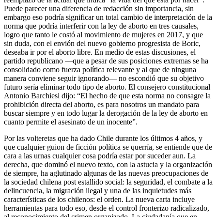
Puede parecer una diferencia de redacción sin importancia, sin
embargo eso podría significar un total cambio de interpretación de la
norma que podría interferir con la ley de aborto en tres causales,
logro que tanto le costó al movimiento de mujeres en 2017, y que
sin duda, con el envión del nuevo gobierno progresista de Boric,
deseaba ir por el aborto libre. En medio de estas discusiones, el
partido republicano —que a pesar de sus posiciones extremas se ha
consolidado como fuerza política relevante y al que de ninguna
manera conviene seguir ignorando— no escondió que su objetivo
futuro sería eliminar todo tipo de aborto. El consejero constitucional
Antonio Barchiesi dijo: “El hecho de que esta norma no consagre la
prohibición directa del aborto, es para nosotros un mandato para
buscar siempre y en todo lugar la derogación de la ley de aborto en
cuanto permite el asesinato de un inocente”.
Por las volteretas que ha dado Chile durante los últimos 4 años, y
que cualquier guion de ficción política se querría, se entiende que de
cara a las urnas cualquier cosa podría estar por suceder aun. La
derecha, que dominó el nuevo texto, con la astucia y la organización
de siempre, ha aglutinado algunas de las nuevas preocupaciones de
la sociedad chilena post estallido social: la seguridad, el combate a la
delincuencia, la migración ilegal y una de las inquietudes más
características de los chilenos: el orden. La nueva carta incluye
herramientas para todo eso, desde el control fronterizo radicalizado,
al reconocimiento del crimen organizado. La ciudadanía que en