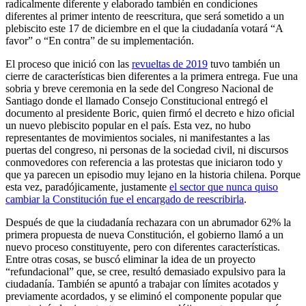
radicalmente diferente y elaborado también en condiciones
diferentes al primer intento de reescritura, que será sometido a un
plebiscito este 17 de diciembre en el que la ciudadanía votará “A
favor” o “En contra” de su implementación.
El proceso que inició con las
revueltas de 2019
tuvo también un
cierre de características bien diferentes a la primera entrega. Fue una
sobria y breve ceremonia en la sede del Congreso Nacional de
Santiago donde el llamado Consejo Constitucional entregó el
documento al presidente Boric, quien firmó el decreto e hizo oficial
un nuevo plebiscito popular en el país. Esta vez, no hubo
representantes de movimientos sociales, ni manifestantes a las
puertas del congreso, ni personas de la sociedad civil, ni discursos
conmovedores con referencia a las protestas que iniciaron todo y
que ya parecen un episodio muy lejano en la historia chilena. Porque
esta vez, paradójicamente, justamente
el sector que nunca quiso
cambiar la Constitución fue el encargado de reescribirla
.
Después de que la ciudadanía rechazara con un abrumador 62% la
primera propuesta de nueva Constitución, el gobierno llamó a un
nuevo proceso constituyente, pero con diferentes características.
Entre otras cosas, se buscó eliminar la idea de un proyecto
“refundacional” que, se cree, resultó demasiado expulsivo para la
ciudadanía. También se apuntó a trabajar con límites acotados y
previamente acordados, y se eliminó el componente popular que