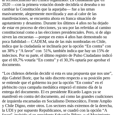
2020 —con la primera votación donde decidiría si deseaba o no
cambiar la Constitución que la aquejaba— fue a las urnas
masivamente, alegremente movilizada y aun al calor de las
manifestaciones, se encuentra ahora en franca situación de
agotamiento y desanimo. Durante los últimos 4 años no ha dejado
de estar en proceso de elecciones, ya sea por las referidas al camino
constitucional como a las elecciones presidenciales. Pero, si de algo
sirven las encuestas —porque en estos 4 años han demostrado su
poca fiabilidad— CADEM, una de las más nombradas en Chile,
indica que la ciudadanía se inclinaría por la opción “En contra” con
un 38% y “A favor” con 51%, también indica que hay un 15% de
indecisos. Por su parte, el último registro de Pulso Ciudadano indicó
que el 69,7% votaría “En contra” y el 30,3% optaría por aprobar el
documento.
“Los chilenos deberán decidir si esta es una propuesta que nos une”,
dijo Gabriel Boric, que ha sido discreto respecto a su posición pero
se entiende que el gobierno ira por la opción “En contra” en el
plebiscito cuya campaña mediática empezó el mismo día de la
entrega del documento. El ex presidente Ricardo Lagos ya se
manifestó en contra del documento, así como las grandes coaliciones
de izquierda encarnadas en Socialismo Democrático, Frente Amplio
y Chile Digno, entre otros. Los sectores más extremos de la derecha,
la UDI y por supuesto Republicanos, se cuadró con la opción “A
favor”, incluido el ex presidente Sebastián Piñera, y el Movimiento