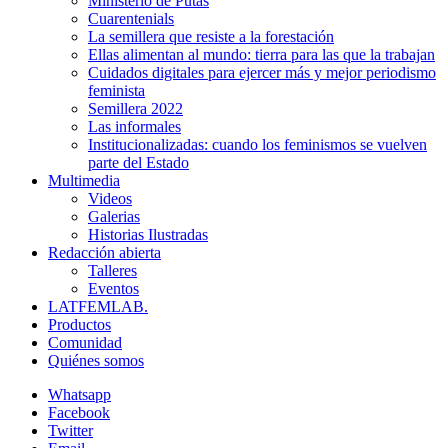
Ministerio de Putas
Cuarentenials
La semillera que resiste a la forestación
Ellas alimentan al mundo: tierra para las que la trabajan
Cuidados digitales para ejercer más y mejor periodismo
feminista
Semillera 2022
Las informales
Institucionalizadas: cuando los feminismos se vuelven
parte del Estado
Multimedia
Videos
Galerias
Historias Ilustradas
Redacción abierta
Talleres
Eventos
LATFEMLAB.
Productos
Comunidad
Quiénes somos
Whatsapp
Facebook
Twitter