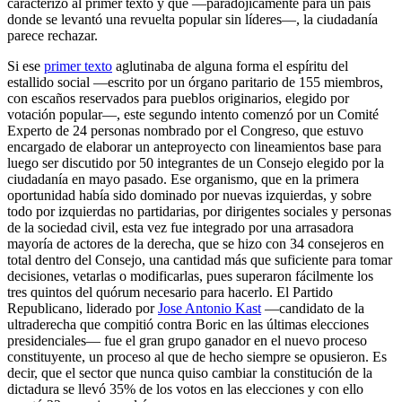
caracterizó al primer texto y que —paradójicamente para un país
donde se levantó una revuelta popular sin líderes—, la ciudadanía
parece rechazar.
Si ese
primer texto
aglutinaba de alguna forma el espíritu del
estallido social —escrito por un órgano paritario de 155 miembros,
con escaños reservados para pueblos originarios, elegido por
votación popular—, este segundo intento comenzó por un Comité
Experto de 24 personas nombrado por el Congreso, que estuvo
encargado de elaborar un anteproyecto con lineamientos base para
luego ser discutido por 50 integrantes de un Consejo elegido por la
ciudadanía en mayo pasado. Ese organismo, que en la primera
oportunidad había sido dominado por nuevas izquierdas, y sobre
todo por izquierdas no partidarias, por dirigentes sociales y personas
de la sociedad civil, esta vez fue integrado por una arrasadora
mayoría de actores de la derecha, que se hizo con 34 consejeros en
total dentro del Consejo, una cantidad más que suficiente para tomar
decisiones, vetarlas o modificarlas, pues superaron fácilmente los
tres quintos del quórum necesario para hacerlo. El Partido
Republicano, liderado por
Jose Antonio Kast
—candidato de la
ultraderecha que compitió contra Boric en las últimas elecciones
presidenciales— fue el gran grupo ganador en el nuevo proceso
constituyente, un proceso al que de hecho siempre se opusieron. Es
decir, que el sector que nunca quiso cambiar la constitución de la
dictadura se llevó 35% de los votos en las elecciones y con ello