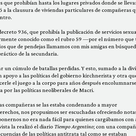
 que prohibían hasta los lugares privados don­de se lleva
egó a la clausura de viviendas particulares de compañeras 
entro.
 decreto 936, que prohibía la publicación de servicios sexua
pularmente conocido como el rubro 59 —por el número que 
 los que de pendejas llamamos con mis amigas en búsqued
ráctico de la secundaria.
ar un cúmulo de batallas perdidas. Y esto, sumado a la div
n apoyo a las políticas del go­bierno kirchnerista y otra qu
cerle el juego a la corpo para años después encolumnars
 por las políticas neoliberales de Macri.
has compañeras se las estaba condenando a mayor
 derechos, nos propusimos ser escuchadas ofreciendo nota
onernos no era nada fácil para quienes cargábamos con
sta la realizó el diario
Tiempo Argentino
; con una compañ
uencias de las políticas antitra­ta tal como se estaban