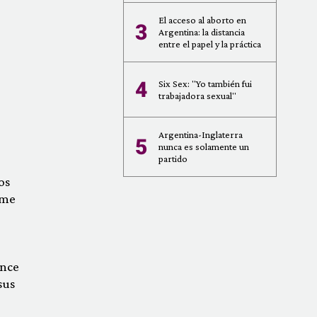
El acceso al aborto en
3
Argentina: la distancia
entre el papel y la práctica
4
Six Sex: "Yo también fui
trabajadora sexual"
Argentina-Inglaterra
5
nunca es solamente un
partido
os
 me
ince
sus