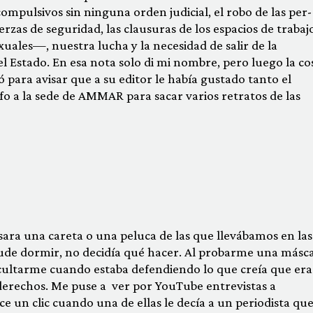
mpulsivos sin ninguna orden judicial, el robo de las per­
rzas de seguridad, las clausuras de los espacios de trabajo
xuales—, nuestra lucha y la necesi­dad de salir de la
el Estado. En esa nota solo di mi nombre, pero luego la co
 para avisar que a su editor le había gustado tanto el
o a la sede de AMMAR para sacar varios retra­tos de las
ra una careta o una peluca de las que llevábamos en las
pude dormir, no decidía qué hacer. Al probarme una másc
cultarme cuando estaba defendiendo lo que creía que era
derechos. Me puse a ver por YouTube entrevistas a
 un clic cuando una de ellas le decía a un periodista que