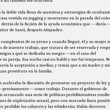
ue a mí también me ocurriera.
s la doble vida lle­na de mentiras y estrategias de ocultam
casa vestida en jogging y montar­me en la parada del colec
io detrás de la ficción de la ayuda económica que —decía
itor de Santi, después Alejandro.
 cumpleaños de su yerno y cuando llegué, él y su mujer 
an de nuestro trabajo, que tratara de ser reservada y resp
amigxs a qué se dedicaba su suegra —en el caso del
u pareja. Esa noche casi no hablé y me fui temprano. N
uería la aceptación a medias, y temía que a mi madre y mi
a prostituta en la familia.
e aceleraba la dis­cusión de presentar un proyecto de ley 
al —precisamente— como trabajo. Durante el gobierno de
 arrancado una serie de políticas prohibicionistas tendi
ines de ex­plotación sexual, pero con marcada línea punitiv
r prohibir los cabarets y las whiskerías. Había decretos