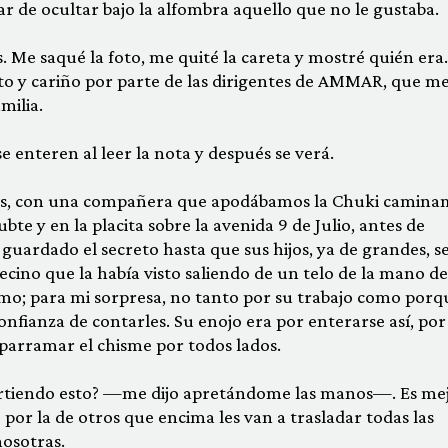
jar de ocultar bajo la alfombra aquello que no le gustaba.
. Me saqué la foto, me quité la careta y mostré quién era.
cto y cariño por parte de las dirigentes de AMMAR, que m
milia.
 enteren al leer la nota y después se verá.
fotos, con una compa­ñera que apodábamos la Chuki camin
bte y en la placita sobre la aveni­da 9 de Julio, antes de
 guardado el secreto hasta que sus hijos, ya de grandes, s
cino que la había visto saliendo de un telo de la mano d
simo; para mi sorpresa, no tanto por su trabajo como porq
 confianza de contarles. Su enojo era por enterarse así, po
sparramar el chisme por todos lados.
rtiendo esto? —me dijo apretándome las manos—. Es me
 por la de otros que encima les van a trasladar todas las
nosotras.