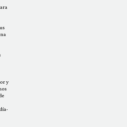
dara
us
ena
u
or y
nos
de
día­