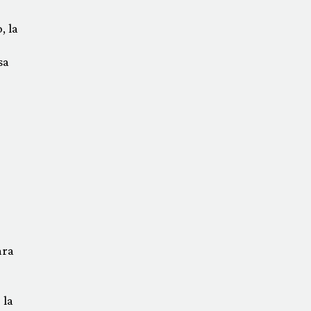
, la
sa
ara
 la