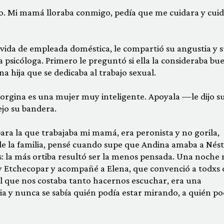
ego. Mi mamá lloraba conmigo, pedía que me cuidara y cui
 vida de empleada doméstica, le compartió su angustia y s
 psicóloga. Primero le preguntó si ella la consideraba bu
a hija que se dedicaba al trabajo sexual.
rgina es una mu­jer muy inteligente. Apoyala —le dijo s
ejo su bandera.
ra la que traba­jaba mi mamá, era peronista y no gorila,
 de la familia, pensé cuando supe que Andina amaba a Nést
: la más ortiba resultó ser la menos pensada. Una no­che 
y Etchecopar y acompañé a Elena, que convenció a todxs 
el que nos costaba tanto hacernos escuchar, era una
a y nunca se sabía quién podía estar mirando, a quién po