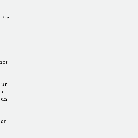
 Ese
e
amos
e
e un
ue
r un
jor