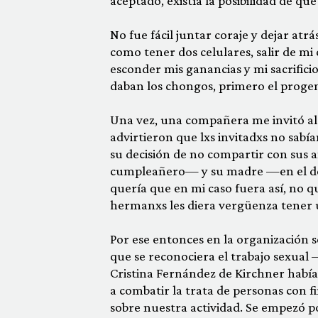
aceptado, existía la posibilidad de q
No fue fácil juntar coraje y dejar atrá
como tener dos celulares, salir de mi 
esconder mis ganancias y mi sacrific
daban los chongos, primero el progen
Una vez, una compañera me invitó al
advirtieron que lxs invitadxs no sabí
su decisión de no compartir con sus 
cumpleañero— y su madre —en el de s
quería que en mi caso fuera así, no q
hermanxs les diera vergüenza tener un
Por ese entonces en la organización s
que se reco­nociera el trabajo sexu
Cristina Fernández de Kirchner habían
a combatir la trata de personas con f
sobre nuestra actividad. Se empezó po