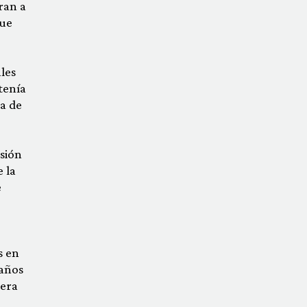
ran a
que
les
tenía
a de
isión
e la
e
s en
 años
era