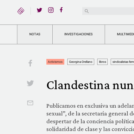
YouTube
Buscar:
Twitter
Instagram
Facebook
NOTAS
INVESTIGACIONES
MULTIMED
Facebook
Activismos
Georgina Orellano
libros
sindicalistas fem
Clandestina nu
Twitter
Email
Publicamos en exclusiva un adelan
sexual”, de la secretaria general
despertar de la conciencia política
solidaridad de clase y las convicci