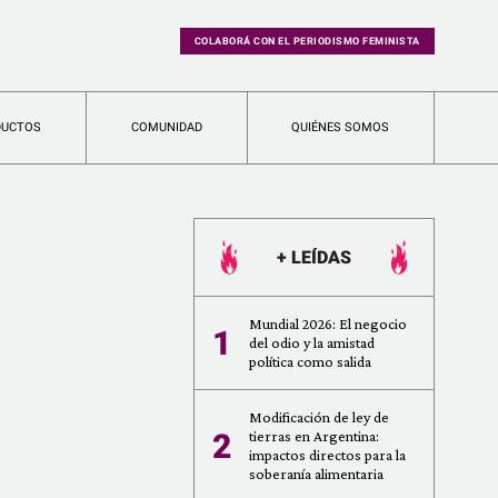
COLABORÁ CON EL PERIODISMO FEMINISTA
DUCTOS
COMUNIDAD
QUIÉNES SOMOS
+ LEÍDAS
Mundial 2026: El negocio
1
del odio y la amistad
política como salida
Modificación de ley de
2
tierras en Argentina:
impactos directos para la
soberanía alimentaria