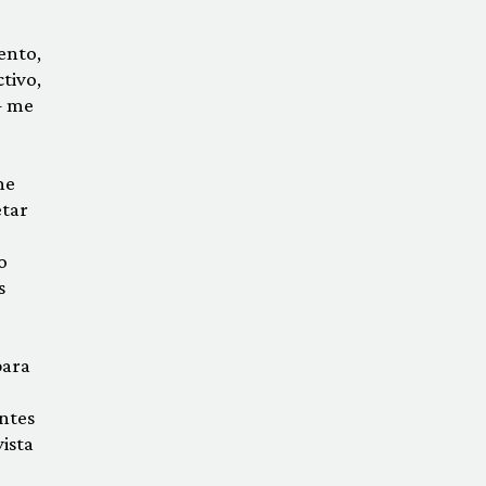
iento,
tivo,
— me
me
etar
o
s
para
entes
ista