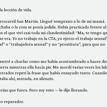
 lección de vida.
ferrocarril San Martín. Llegué temprano a lo de mi mamá.
haba o la cosa se ponía jodida. Había practicado frente al
 el que viví casi toda mi clandestinidad: “Ma, te tengo q
e era. Yo no tra­bajo en la CTA, yo ejerzo el trabajo sexual”
al” o “trabajadora sexual” y no “prostituta”, para que no
 entré a charlar como me había acostumbrado a hacer de
ierta mientras ella hacía pis. Me mordí varias veces los lab
cerrados repetí la frase que había ensayado tanto. Cuando
staba ahí, sentada, en silencio.
ías que fuera. Pero soy esto —le dije llorando.
zo reparador.