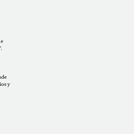
ue
.
sde
ios y