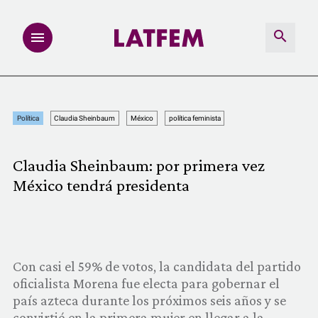
NOTAS
Política
Claudia Sheinbaum
México
política feminista
INVESTIGACIONES
Claudia Sheinbaum: por primera vez
MULTIMEDIA
México tendrá presidenta
REDACCIÓN ABIERTA
LATFEMLAB.
Con casi el 59% de votos, la candidata del partido
oficialista Morena fue electa para gobernar el
PRODUCTOS
país azteca durante los próximos seis años y se
convirtió en la primera mujer en llegar a la