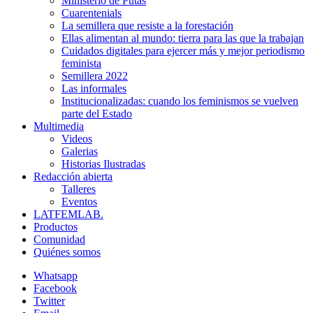
Ministerio de Putas
Cuarentenials
La semillera que resiste a la forestación
Ellas alimentan al mundo: tierra para las que la trabajan
Cuidados digitales para ejercer más y mejor periodismo
feminista
Semillera 2022
Las informales
Institucionalizadas: cuando los feminismos se vuelven
parte del Estado
Multimedia
Videos
Galerias
Historias Ilustradas
Redacción abierta
Talleres
Eventos
LATFEMLAB.
Productos
Comunidad
Quiénes somos
Whatsapp
Facebook
Twitter