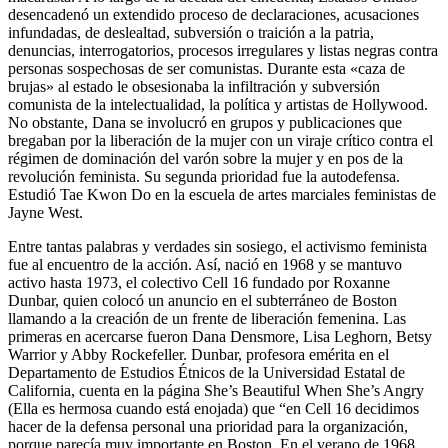
desencadenó un extendido proceso de declaraciones, acusaciones
infundadas, de deslealtad, subversión o traición a la patria,
denuncias, interrogatorios, procesos irregulares y listas negras contra
personas sospechosas de ser comunistas. Durante esta «caza de
brujas» al estado le obsesionaba la infiltración y subversión
comunista de la intelectualidad, la política y artistas de Hollywood.
No obstante, Dana se involucró en grupos y publicaciones que
bregaban por la liberación de la mujer con un viraje crítico contra el
régimen de dominación del varón sobre la mujer y en pos de la
revolución feminista. Su segunda prioridad fue la autodefensa.
Estudió Tae Kwon Do en la escuela de artes marciales feministas de
Jayne West.
Entre tantas palabras y verdades sin sosiego, el activismo feminista
fue al encuentro de la acción. Así, nació en 1968 y se mantuvo
activo hasta 1973, el colectivo Cell 16 fundado por Roxanne
Dunbar, quien colocó un anuncio en el subterráneo de Boston
llamando a la creación de un frente de liberación femenina. Las
primeras en acercarse fueron Dana Densmore, Lisa Leghorn, Betsy
Warrior y Abby Rockefeller. Dunbar, profesora emérita en el
Departamento de Estudios Étnicos de la Universidad Estatal de
California, cuenta en la página She’s Beautiful When She’s Angry
(Ella es hermosa cuando está enojada) que “en Cell 16 decidimos
hacer de la defensa personal una prioridad para la organización,
porque parecía muy importante en Boston. En el verano de 1968