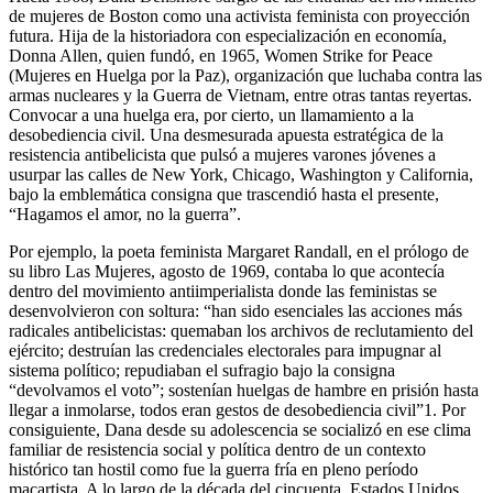
de mujeres de Boston como una activista feminista con proyección
futura. Hija de la historiadora con especialización en economía,
Donna Allen, quien fundó, en 1965, Women Strike for Peace
(Mujeres en Huelga por la Paz), organización que luchaba contra las
armas nucleares y la Guerra de Vietnam, entre otras tantas reyertas.
Convocar a una huelga era, por cierto, un llamamiento a la
desobediencia civil. Una desmesurada apuesta estratégica de la
resistencia antibelicista que pulsó a mujeres varones jóvenes a
usurpar las calles de New York, Chicago, Washington y California,
bajo la emblemática consigna que trascendió hasta el presente,
“Hagamos el amor, no la guerra”.
Por ejemplo, la poeta feminista Margaret Randall, en el prólogo de
su libro Las Mujeres, agosto de 1969, contaba lo que acontecía
dentro del movimiento antiimperialista donde las feministas se
desenvolvieron con soltura: “han sido esenciales las acciones más
radicales antibelicistas: quemaban los archivos de reclutamiento del
ejército; destruían las credenciales electorales para impugnar al
sistema político; repudiaban el sufragio bajo la consigna
“devolvamos el voto”; sostenían huelgas de hambre en prisión hasta
llegar a inmolarse, todos eran gestos de desobediencia civil”1. Por
consiguiente, Dana desde su adolescencia se socializó en ese clima
familiar de resistencia social y política dentro de un contexto
histórico tan hostil como fue la guerra fría en pleno período
macartista. A lo largo de la década del cincuenta, Estados Unidos