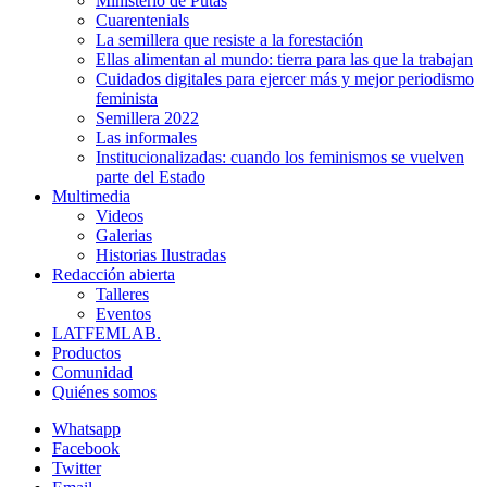
Ministerio de Putas
Cuarentenials
La semillera que resiste a la forestación
Ellas alimentan al mundo: tierra para las que la trabajan
Cuidados digitales para ejercer más y mejor periodismo
feminista
Semillera 2022
Las informales
Institucionalizadas: cuando los feminismos se vuelven
parte del Estado
Multimedia
Videos
Galerias
Historias Ilustradas
Redacción abierta
Talleres
Eventos
LATFEMLAB.
Productos
Comunidad
Quiénes somos
Whatsapp
Facebook
Twitter