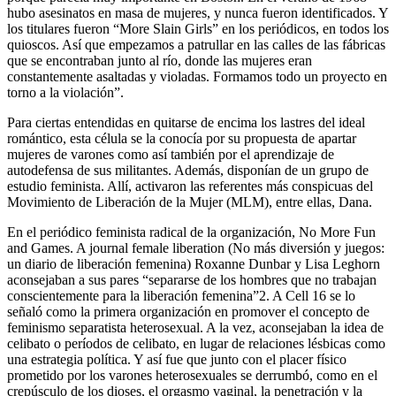
hubo asesinatos en masa de mujeres, y nunca fueron identificados. Y
los titulares fueron “More Slain Girls” en los periódicos, en todos los
quioscos. Así que empezamos a patrullar en las calles de las fábricas
que se encontraban junto al río, donde las mujeres eran
constantemente asaltadas y violadas. Formamos todo un proyecto en
torno a la violación”.
Para ciertas entendidas en quitarse de encima los lastres del ideal
romántico, esta célula se la conocía por su propuesta de apartar
mujeres de varones como así también por el aprendizaje de
autodefensa de sus militantes. Además, disponían de un grupo de
estudio feminista. Allí, activaron las referentes más conspicuas del
Movimiento de Liberación de la Mujer (MLM), entre ellas, Dana.
En el periódico feminista radical de la organización, No More Fun
and Games. A journal female liberation (No más diversión y juegos:
un diario de liberación femenina) Roxanne Dunbar y Lisa Leghorn
aconsejaban a sus pares “separarse de los hombres que no trabajan
conscientemente para la liberación femenina”2. A Cell 16 se lo
señaló como la primera organización en promover el concepto de
feminismo separatista heterosexual. A la vez, aconsejaban la idea de
celibato o períodos de celibato, en lugar de relaciones lésbicas como
una estrategia política. Y así fue que junto con el placer físico
prometido por los varones heterosexuales se derrumbó, como en el
crepúsculo de los dioses, el orgasmo vaginal, la penetración y la