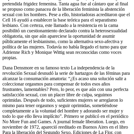
pretendida frigidez femenina. Tanta agua fue al cántaro que al final
se propuso como panacea de la liberación feminista la abstención
sexual con los hombres. Pese a ello, historiadoras acreditaron que el
Cell 16 ayudó a establecer la base teórica para el separatismo
lesbiano. Con certeza, este llamado a la resistencia en la cama
posibilitó un cuestionamiento declarado contra la heterosexualidad
obligatoria, sin que aún apareciese la oportunidad de asumir
públicamente el lesbianismo, como la alternativa sexo-afectiva y
política de las mujeres. Todavía no había llegado el turno para que
Adrienne Rich y Monique Wittig sean reconocidas como voces
propias.
Dana Densmore en su famoso texto La independencia de la
revolución Sexual desnudó la serie de hartazgos de las féminas para
alcanzar la consumación amatoria: “¿Es acaso una solución salir a
coleccionar orgasmos para compensar de todos esos años
frustrantes, lamentables? Pero, lo peor, es que aún con una perfecta
satisfacción sexual, con un placer libre de culpa, seguimos
oprimidas. Después de todo, suficientes mujeres se arreglaron lo
mismo para tener orgasmos y seguir oprimidas, sometiéndose
completamente a la voluntad del hombre y adorando ser mujer y
todo lo que ello lleva implícito”. Primero se publicó en el periódico
No More Fun and Games. A journal female liberation. Luego, en
noviembre de 1972, apareció reeditado en Buenos Aires en el libro
Para la liberación del Segundo Sexo, Ediciones de La Flor, con