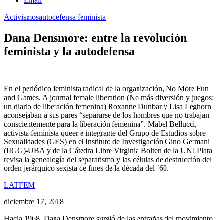
Email
Activismos
autodefensa feminista
Dana Densmore: entre la revolución
feminista y la autodefensa
En el periódico feminista radical de la organización, No More Fun
and Games. A journal female liberation (No más diversión y juegos:
un diario de liberación femenina) Roxanne Dunbar y Lisa Leghorn
aconsejaban a sus pares “separarse de los hombres que no trabajan
conscientemente para la liberación femenina”. Mabel Bellucci,
activista feminista queer e integrante del Grupo de Estudios sobre
Sexualidades (GES) en el Instituto de Investigación Gino Germani
(IIGG)-UBA y de la Cátedra Libre Virginia Bolten de la UNLPlata
revisa la genealogía del separatismo y las células de destrucción del
orden jerárquico sexista de fines de la década del `60.
LATFEM
diciembre 17, 2018
Hacia 1968, Dana Densmore surgió de las entrañas del movimiento