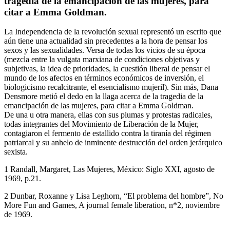
tragedia de la emancipación de las mujeres, para
citar a Emma Goldman.
La Independencia de la revolución sexual representó un escrito que
aún tiene una actualidad sin precedentes a la hora de pensar los
sexos y las sexualidades. Versa de todas los vicios de su época
(mezcla entre la vulgata marxiana de condiciones objetivas y
subjetivas, la idea de prioridades, la cuestión liberal de pensar el
mundo de los afectos en términos económicos de inversión, el
biologicismo recalcitrante, el esencialismo mujeril). Sin más, Dana
Densmore metió el dedo en la llaga acerca de la tragedia de la
emancipación de las mujeres, para citar a Emma Goldman.
De una u otra manera, ellas con sus plumas y protestas radicales,
todas integrantes del Movimiento de Liberación de la Mujer,
contagiaron el fermento de estallido contra la tiranía del régimen
patriarcal y su anhelo de inminente destrucción del orden jerárquico
sexista.
1 Randall, Margaret, Las Mujeres, México: Siglo XXI, agosto de
1969, p.21.
2 Dunbar, Roxanne y Lisa Leghorn, “El problema del hombre”, No
More Fun and Games, A journal female liberation, n*2, noviembre
de 1969.