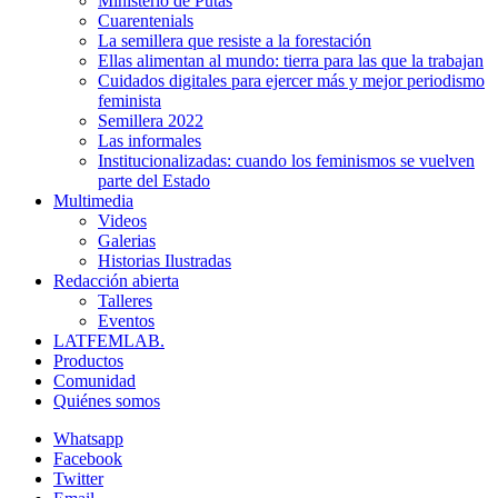
Ministerio de Putas
Cuarentenials
La semillera que resiste a la forestación
Ellas alimentan al mundo: tierra para las que la trabajan
Cuidados digitales para ejercer más y mejor periodismo
feminista
Semillera 2022
Las informales
Institucionalizadas: cuando los feminismos se vuelven
parte del Estado
Multimedia
Videos
Galerias
Historias Ilustradas
Redacción abierta
Talleres
Eventos
LATFEMLAB.
Productos
Comunidad
Quiénes somos
Whatsapp
Facebook
Twitter