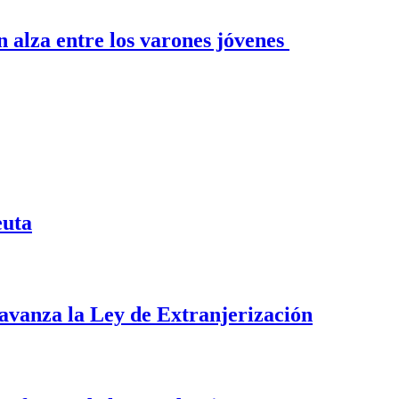
n alza entre los varones jóvenes
euta
i avanza la Ley de Extranjerización