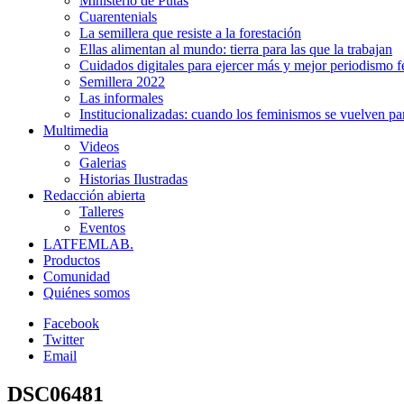
Ministerio de Putas
Cuarentenials
La semillera que resiste a la forestación
Ellas alimentan al mundo: tierra para las que la trabajan
Cuidados digitales para ejercer más y mejor periodismo f
Semillera 2022
Las informales
Institucionalizadas: cuando los feminismos se vuelven pa
Multimedia
Videos
Galerias
Historias Ilustradas
Redacción abierta
Talleres
Eventos
LATFEMLAB.
Productos
Comunidad
Quiénes somos
Facebook
Twitter
Email
DSC06481