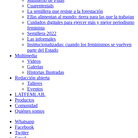
Ministerio de Putas
Cuarentenials
La semillera que resiste a la forestación
Ellas alimentan al mundo: tierra para las que la trabajan
Cuidados digitales para ejercer más y mejor periodismo
feminista
Semillera 2022
Las informales
Institucionalizadas: cuando los feminismos se vuelven
parte del Estado
Multimedia
Videos
Galerias
Historias Ilustradas
Redacción abierta
Talleres
Eventos
LATFEMLAB.
Productos
Comunidad
Quiénes somos
Whatsapp
Facebook
Twitter