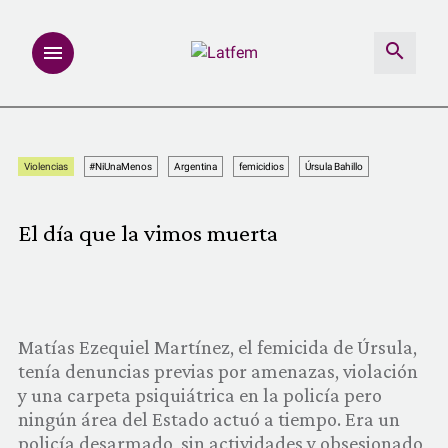
NOTAS
Violencias
#NiUnaMenos
Argentina
femicidios
Úrsula Bahillo
INVESTIGACIONES
El día que la vimos muerta
MULTIMEDIA
REDACCIÓN ABIERTA
Matías Ezequiel Martínez, el femicida de Úrsula,
LATFEMLAB.
tenía denuncias previas por amenazas, violación
y una carpeta psiquiátrica en la policía pero
PRODUCTOS
ningún área del Estado actuó a tiempo. Era un
policía desarmado, sin actividades y obsesionado