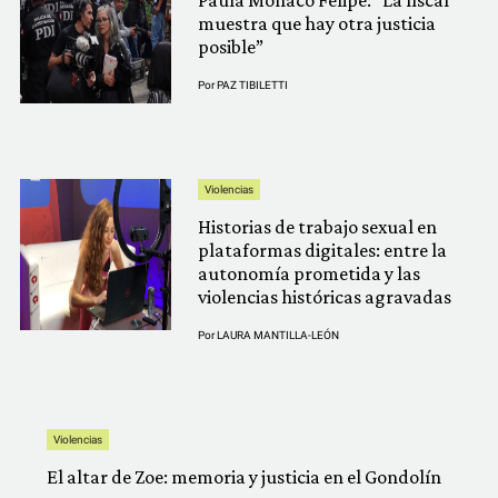
Paula Mónaco Felipe: “La fiscal
muestra que hay otra justicia
posible”
Por
PAZ TIBILETTI
Violencias
Historias de trabajo sexual en
plataformas digitales: entre la
autonomía prometida y las
violencias históricas agravadas
Por
LAURA MANTILLA-LEÓN
Violencias
El altar de Zoe: memoria y justicia en el Gondolín