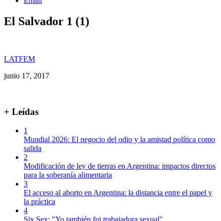
Email
El Salvador 1 (1)
LATFEM
junio 17, 2017
+ Leídas
1
Mundial 2026: El negocio del odio y la amistad política como
salida
2
Modificación de ley de tierras en Argentina: impactos directos
para la soberanía alimentaria
3
El acceso al aborto en Argentina: la distancia entre el papel y
la práctica
4
Six Sex: "Yo también fui trabajadora sexual"