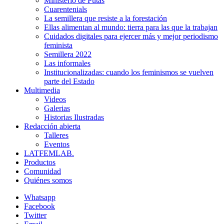
Ministerio de Putas
Cuarentenials
La semillera que resiste a la forestación
Ellas alimentan al mundo: tierra para las que la trabajan
Cuidados digitales para ejercer más y mejor periodismo
feminista
Semillera 2022
Las informales
Institucionalizadas: cuando los feminismos se vuelven
parte del Estado
Multimedia
Videos
Galerias
Historias Ilustradas
Redacción abierta
Talleres
Eventos
LATFEMLAB.
Productos
Comunidad
Quiénes somos
Whatsapp
Facebook
Twitter