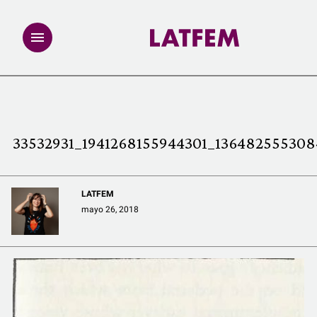
NOTAS
INVESTIGACIONES
33532931_1941268155944301_136482555308
MULTIMEDIA
LATFEM
REDACCIÓN ABIERTA
mayo 26, 2018
LATFEMLAB.
PRODUCTOS