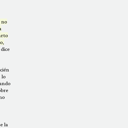
o no
a
arto
o,
 dice
ecién
 lo
nando
obre
 no
e la