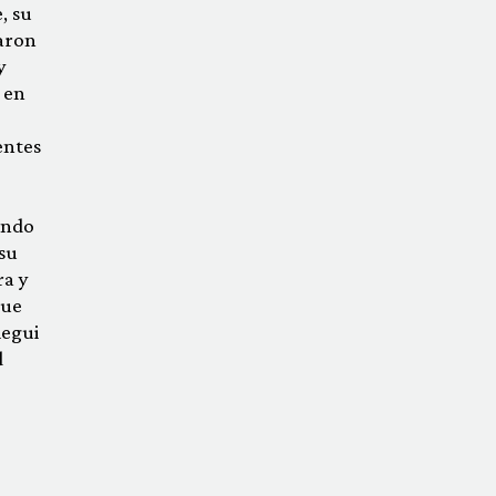
, su
taron
y
 en
entes
ando
 su
ra y
que
legui
d