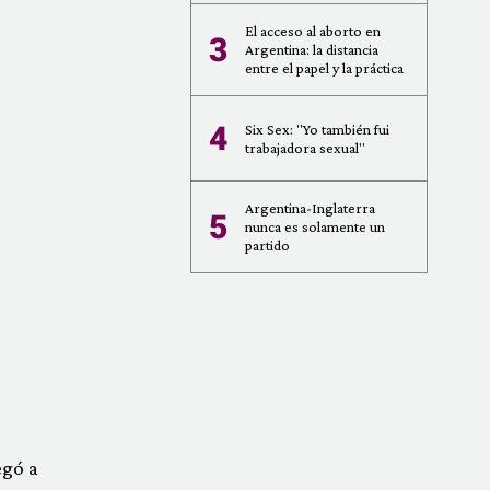
El acceso al aborto en
3
Argentina: la distancia
entre el papel y la práctica
4
Six Sex: "Yo también fui
trabajadora sexual"
Argentina-Inglaterra
5
nunca es solamente un
partido
egó a