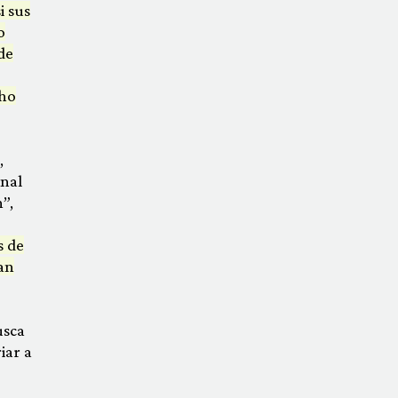
i sus
o
de
cho
,
inal
”,
s de
an
usca
iar a