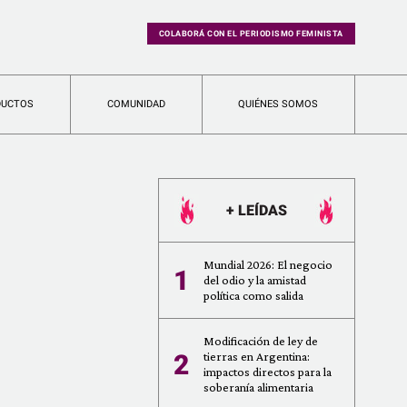
COLABORÁ CON EL PERIODISMO FEMINISTA
DUCTOS
COMUNIDAD
QUIÉNES SOMOS
+ LEÍDAS
Mundial 2026: El negocio
1
del odio y la amistad
política como salida
Modificación de ley de
2
tierras en Argentina:
impactos directos para la
soberanía alimentaria