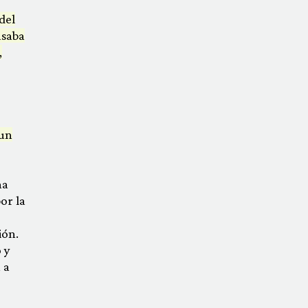
del
asaba
,
 un
na
or la
ión.
 y
 a