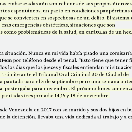
as embarazadas aún son rehenes de sus propios úteros: s
ortos espontáneos, un parto en condiciones paupérrimas 
que se convierten en sospechosas de un delito. El sistema 
 esas emergencias obstétricas, situaciones que son
as como problemáticas de la salud, en carátulas de un he
a situación. Nunca en mi vida había pisado una comisaría
tFem
por teléfono desde el penal. “Esto tiene que tener f
 los días que los jueces y fiscales entiendan mi situación
 trámite ante el Tribunal Oral Criminal 30 de Ciudad de
aba pautada para el 5 de septiembre pero una semana ante
ue se postergaba para noviembre. El próximo lunes comienz
pautadas tres jornada: 14,15 y 18 de noviembre.
esde Venezuela en 2017 con su marido y sus dos hijos en b
de la detención, llevaba una vida dedicada al trabajo y a cr