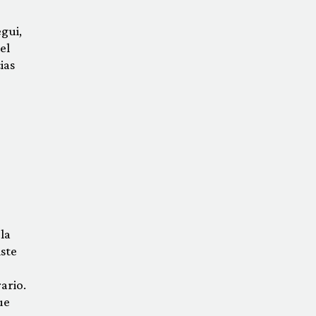
gui,
el
ias
la
ste
ario.
ue