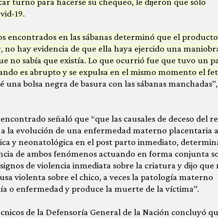
car turno para hacerse su chequeo, le dijeron que sólo
vid-19.
stos encontrados en las sábanas determinó que el product
ir, no hay evidencia de que ella haya ejercido una maniobr
ue no sabía que existía. Lo que ocurrió fue que tuvo un p
cuando es abrupto y se expulsa en el mismo momento el fet
ré una bolsa negra de basura con las sábanas manchadas”,
o encontrado señaló que “que las causales de deceso del r
s a la evolución de una enfermedad materno placentaria a
dica y neonatológica en el post parto inmediato, determi
ncia de ambos fenómenos actuando en forma conjunta s
ignos de violencia inmediata sobre la criatura y dijo que
sa violenta sobre el chico, a veces la patología materno
ía o enfermedad y produce la muerte de la víctima”.
écnicos de la Defensoría General de la Nación concluyó qu