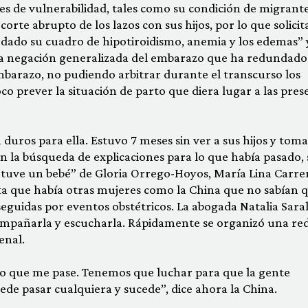
es de vulnerabilidad, tales como su condición de migrante
 corte abrupto de los lazos con sus hijos, por lo que solici
 dado su cuadro de hipotiroidismo, anemia y los edemas” 
a negación generalizada del embarazo que ha redundado
barazo, no pudiendo arbitrar durante el transcurso los
o prever la situación de parto que diera lugar a las pres
duros para ella. Estuvo 7 meses sin ver a sus hijos y tom
En la búsqueda de explicaciones para lo que había pasado,
e tuve un bebé” de Gloria Orrego-Hoyos, María Lina Carre
nta que había otras mujeres como la China que no sabían 
guidas por eventos obstétricos. La abogada Natalia Sara
compañarla y escucharla. Rápidamente se organizó una re
enal.
so que me pase. Tenemos que luchar para que la gente
ede pasar cualquiera y sucede”, dice ahora la China.