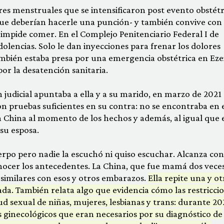
ores menstruales que se intensificaron post evento obstétr
 que deberían hacerle una punción- y también convive con
e impide comer. En el Complejo Penitenciario Federal I de
dolencias. Solo le dan inyecciones para frenar los dolores
ambién estaba presa por una emergencia obstétrica en Ezei
or la desatención sanitaria.
ón judicial apuntaba a ella y a su marido, en marzo de 2021 
 pruebas suficientes en su contra: no se encontraba en 
hina al momento de los hechos y además, al igual que e
 su esposa.
erpo pero nadie la escuchó ni quiso escuchar. Alcanza co
conocer los antecedentes. La China, que fue mamá dos veces
 similares con esos y otros embarazos.
Ella repite una y ot
da. También relata algo que evidencia cómo las restricci
d sexual de niñas, mujeres, lesbianas y trans: durante 2
s ginecológicos que eran necesarios por su diagnóstico de