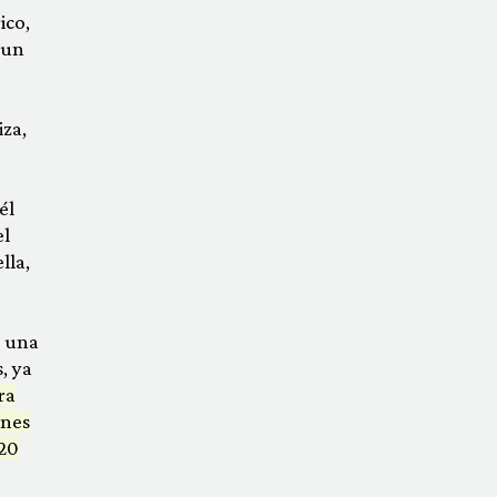
ico,
 un
za,
él
el
lla,
n una
, ya
ra
ones
020