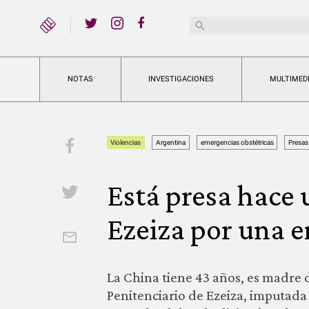
YouTube
Buscar:
Twitter
Instagram
Facebook
NOTAS
INVESTIGACIONES
MULTIMED
Facebook
Violencias
Argentina
emergencias obstétricas
Presas
Está presa hace 
Twitter
Ezeiza por una e
Email
La China tiene 43 años, es madre 
Penitenciario de Ezeiza, imputada 