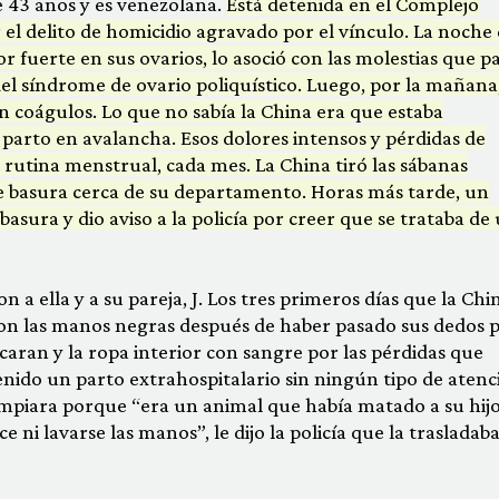
ne 43 años y es venezolana.
Está detenida en el Complejo
 el delito de homicidio agravado por el vínculo. La noche 
r fuerte en sus ovarios, lo asoció con las molestias que p
el síndrome de ovario poliquístico. Luego, por la mañana
n coágulos. Lo que no sabía la China era que estaba
arto en avalancha. Esos dolores intensos y pérdidas de
 rutina menstrual, cada mes. La China tiró las sábanas
 basura cerca de su departamento. Horas más tarde, un
asura y dio aviso a la policía por creer que se trataba de
a ella y a su pareja, J. Los tres primeros días que la Chi
con las manos negras después de haber pasado sus dedos p
ficaran y la ropa interior con sangre por las pérdidas que
nido un parto extrahospitalario sin ningún tipo de atenc
impiara porque “era un animal que había matado a su hijo
 ni lavarse las manos”, le dijo la policía que la trasladaba