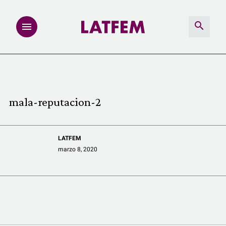
NOTAS
INVESTIGACIONES
mala-reputacion-2
MULTIMEDIA
LATFEM
REDACCIÓN ABIERTA
marzo 8, 2020
LATFEMLAB.
PRODUCTOS