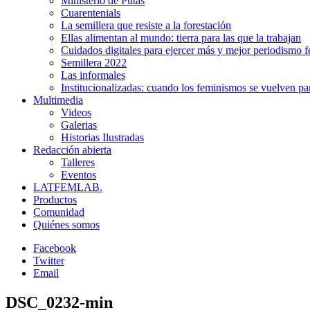
Ministerio de Putas
Cuarentenials
La semillera que resiste a la forestación
Ellas alimentan al mundo: tierra para las que la trabajan
Cuidados digitales para ejercer más y mejor periodismo f
Semillera 2022
Las informales
Institucionalizadas: cuando los feminismos se vuelven pa
Multimedia
Videos
Galerias
Historias Ilustradas
Redacción abierta
Talleres
Eventos
LATFEMLAB.
Productos
Comunidad
Quiénes somos
Facebook
Twitter
Email
DSC_0232-min