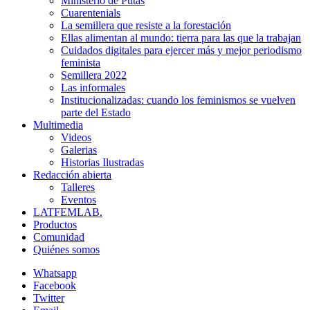
Ministerio de Putas
Cuarentenials
La semillera que resiste a la forestación
Ellas alimentan al mundo: tierra para las que la trabajan
Cuidados digitales para ejercer más y mejor periodismo
feminista
Semillera 2022
Las informales
Institucionalizadas: cuando los feminismos se vuelven
parte del Estado
Multimedia
Videos
Galerias
Historias Ilustradas
Redacción abierta
Talleres
Eventos
LATFEMLAB.
Productos
Comunidad
Quiénes somos
Whatsapp
Facebook
Twitter