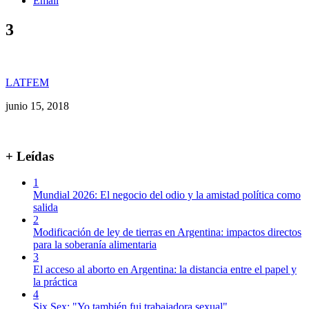
Email
3
LATFEM
junio 15, 2018
+ Leídas
1
Mundial 2026: El negocio del odio y la amistad política como
salida
2
Modificación de ley de tierras en Argentina: impactos directos
para la soberanía alimentaria
3
El acceso al aborto en Argentina: la distancia entre el papel y
la práctica
4
Six Sex: "Yo también fui trabajadora sexual"