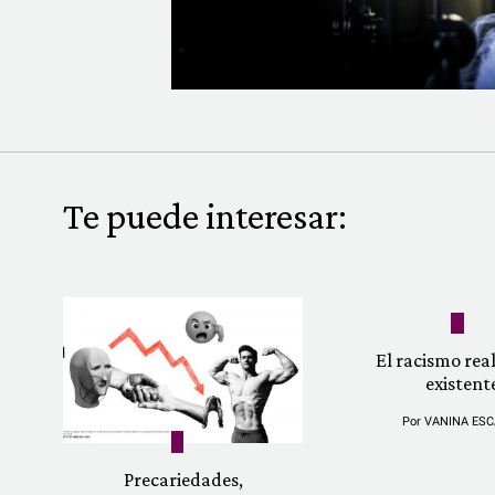
Te puede interesar:
El racismo re
existent
Por
VANINA ESC
Precariedades,