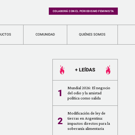
COLABORÁ CON EL PERIODISMO FEMINISTA
DUCTOS
COMUNIDAD
QUIÉNES SOMOS
+ LEÍDAS
Mundial 2026: El negocio
1
del odio y la amistad
política como salida
Modificación de ley de
2
tierras en Argentina:
impactos directos para la
soberanía alimentaria