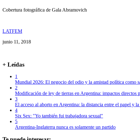
Cobertura fotográfica de Gala Abramovich
LATFEM
junio 11, 2018
+ Leídas
1
Mundial 2026: El negocio del odio y la amistad política como s
2
Modificación de ley de tierras en Argentina: impactos directos p
3
El acceso al aborto en Argentina: la distancia entre el papel y la
4
Six Sex: "Yo también fui trabajadora sexual"
5
Argentina-Inglaterra nunca es solamente un partido
Te puede interesar: