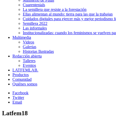
Ministerio de Putas
Cuarentenials
La semillera que resiste a la forestación
Ellas alimentan al mundo: tierra para las que la trabajan
Cuidados digitales para ejercer más y mejor periodismo f
Semillera 2022
Las informales
Institucionalizadas: cuando los feminismos se vuelven pa
Multimedia
Videos
Galerias
Historias Ilustradas
Redacción abierta
Talleres
Eventos
LATFEMLAB.
Productos
Comunidad
Quiénes somos
Facebook
Twitter
Email
Latfem18