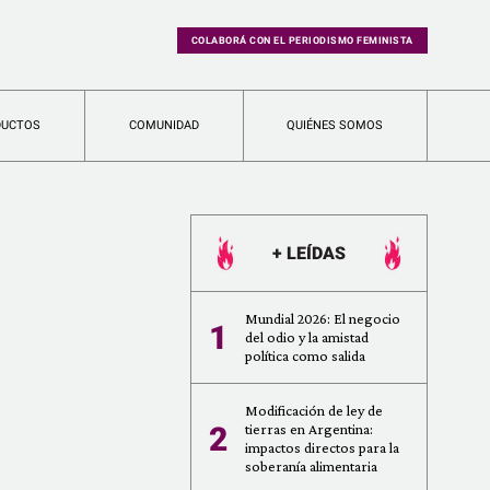
COLABORÁ CON EL PERIODISMO FEMINISTA
DUCTOS
COMUNIDAD
QUIÉNES SOMOS
+ LEÍDAS
Mundial 2026: El negocio
1
del odio y la amistad
política como salida
Modificación de ley de
2
tierras en Argentina:
impactos directos para la
soberanía alimentaria