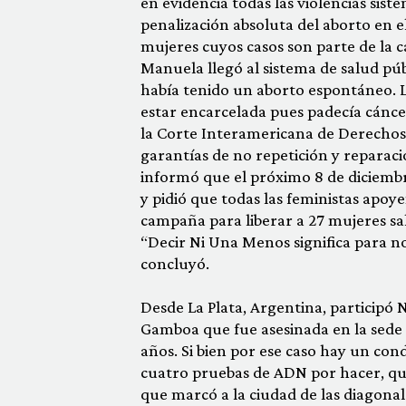
en evidencia todas las violencias sis
penalización absoluta del aborto en e
mujeres cuyos casos son parte de la 
Manuela llegó al sistema de salud pú
había tenido un aborto espontáneo. 
estar encarcelada pues padecía cáncer
la Corte Interamericana de Derecho
garantías de no repetición y reparaci
informó que el próximo 8 de diciembr
y pidió que todas las feministas apoy
campaña para liberar a 27 mujeres s
“Decir Ni Una Menos significa para no
concluyó.
Desde La Plata, Argentina, participó
Gamboa que fue asesinada en la sede
años. Si bien por ese caso hay un co
cuatro pruebas de ADN por hacer, que
que marcó a la ciudad de las diagona