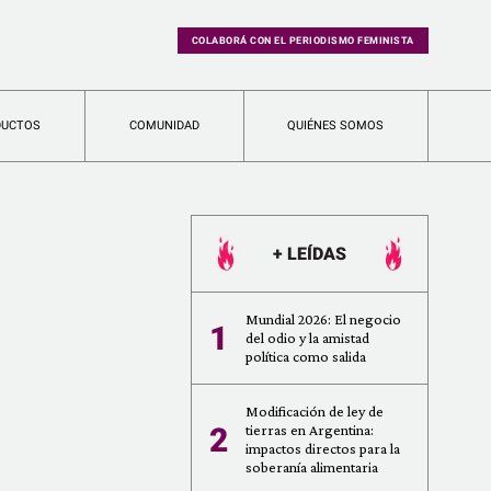
COLABORÁ CON EL PERIODISMO FEMINISTA
DUCTOS
COMUNIDAD
QUIÉNES SOMOS
+ LEÍDAS
Mundial 2026: El negocio
1
del odio y la amistad
política como salida
Modificación de ley de
2
tierras en Argentina:
impactos directos para la
soberanía alimentaria