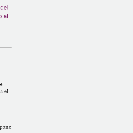
 del
o al
ue
a el
“pone