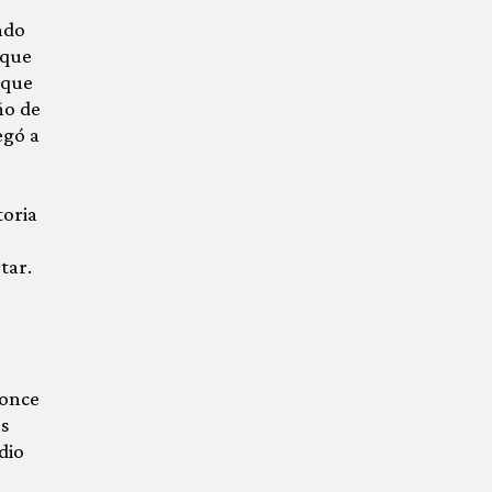
ndo
 que
 que
ño de
egó a
e
toria
tar.
 once
s
dio