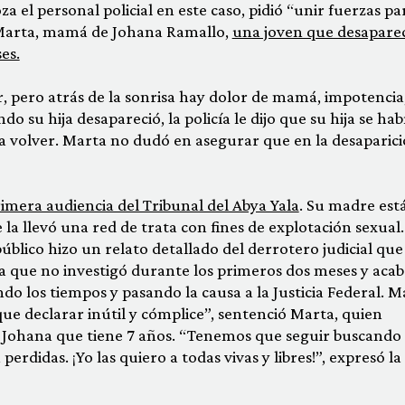
 el personal policial en este caso, pidió “unir fuerzas pa
n Marta, mamá de Johana Ramallo,
una joven que desapare
es.
, pero atrás de la sonrisa hay dolor de mamá, impotencia
o su hija desapareció, la policía le dijo que su hija se hab
 a volver. Marta no dudó en asegurar que en la desaparic
imera audiencia del Tribunal del Abya Yala
. Su madre est
 la llevó una red de trata con fines de explotación sexual.
úblico hizo un relato detallado del derrotero judicial que
ata que no investigó durante los primeros dos meses y aca
o los tiempos y pasando la causa a la Justicia Federal. M
que declarar inútil y cómplice”, sentenció Marta, quien
e Johana que tiene 7 años. “Tenemos que seguir buscando 
rdidas. ¡Yo las quiero a todas vivas y libres!”, expresó la