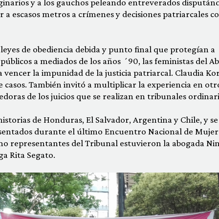
riginarios y a los gauchos peleando entreverados dispután
ar a escasos metros a crímenes y decisiones patriarcales c
 leyes de obediencia debida y punto final que protegían a
s públicos a mediados de los años ´90, las feministas del A
vencer la impunidad de la justicia patriarcal. Claudia Ko
 casos. También invitó a multiplicar la experiencia en otr
edoras de los juicios que se realizan en tribunales ordinari
storias de Honduras, El Salvador, Argentina y Chile, y se
presentados durante el último Encuentro Nacional de Mujer
mo representantes del Tribunal estuvieron la abogada Ni
ga Rita Segato.