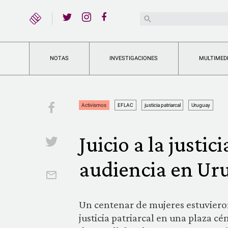
YouTube
Buscar:
Twitter
Instagram
Facebook
NOTAS
INVESTIGACIONES
MULTIMED
Facebook
Activismos
EFLAC
justicia patriarcal
Uruguay
Juicio a la justic
Twitter
audiencia en Ur
Email
Un centenar de mujeres estuvieron 
justicia patriarcal en una plaza c