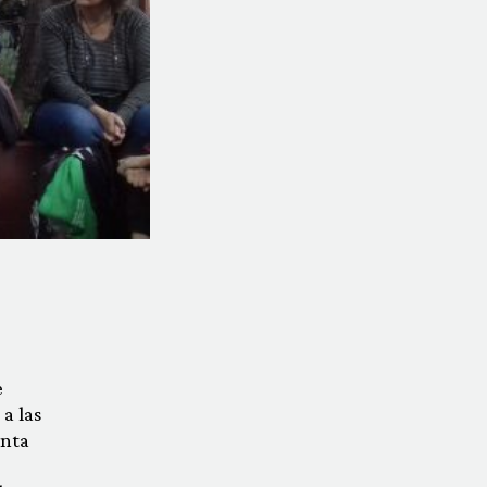
e
a las
enta