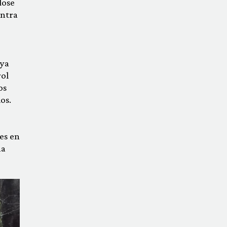
dose
ontra
bya
rol
os
os.
es en
na