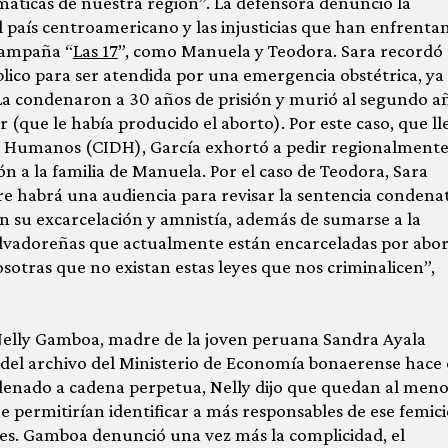
temáticas de nuestra región”. La defensora denunció la
l país centroamericano y las injusticias que han enfrenta
campaña “
Las 17
”, como Manuela y Teodora. Sara recordó
blico para ser atendida por una emergencia obstétrica, ya
La condenaron a 30 años de prisión y murió al segundo a
 (que le había producido el aborto). Por este caso, que ll
s Humanos (CIDH), García exhortó a pedir regionalment
ón a la familia de Manuela. Por el caso de Teodora, Sara
e habrá una audiencia para revisar la sentencia condena
en su excarcelación y amnistía, además de sumarse a la
alvadoreñas que actualmente están encarceladas por abor
sotras que no existan estas leyes que nos criminalicen”,
 Nelly Gamboa, madre de la joven peruana Sandra Ayala
 del archivo del Ministerio de Economía bonaerense hace
ndenado a cadena perpetua, Nelly dijo que quedan al meno
 permitirían identificar a más responsables de ese femici
les. Gamboa denunció una vez más la complicidad, el