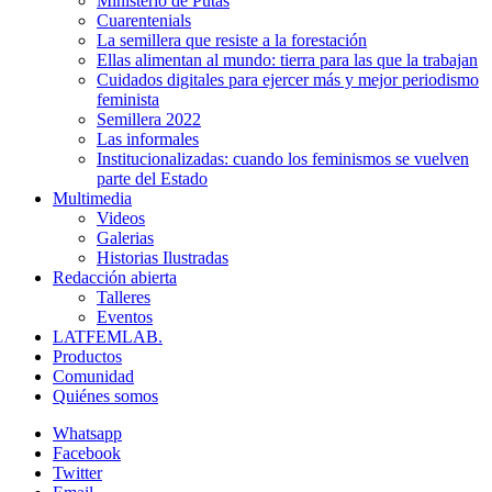
Ministerio de Putas
Cuarentenials
La semillera que resiste a la forestación
Ellas alimentan al mundo: tierra para las que la trabajan
Cuidados digitales para ejercer más y mejor periodismo
feminista
Semillera 2022
Las informales
Institucionalizadas: cuando los feminismos se vuelven
parte del Estado
Multimedia
Videos
Galerias
Historias Ilustradas
Redacción abierta
Talleres
Eventos
LATFEMLAB.
Productos
Comunidad
Quiénes somos
Whatsapp
Facebook
Twitter