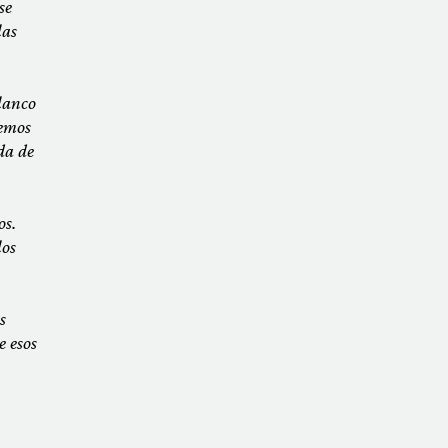
se
las
lanco
remos
da de
os.
los
s
e esos