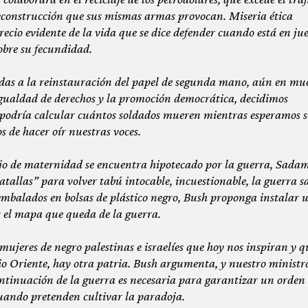
econstrucción que sus mismas armas provocan. Miseria ética
cio evidente de la vida que se dice defender cuando está en jue
sobre su fecundidad.
as a la reinstauración del papel de segunda mano, aún en mu
igualdad de derechos y la promoción democrática, decidimos
odría calcular cuántos soldados mueren mientras esperamos s
 de hacer oír nuestras voces.
o de maternidad se encuentra hipotecado por la guerra, Sada
atallas” para volver tabú intocable, incuestionable, la guerra s
 embalados en bolsas de plástico negro, Bush proponga instalar 
 el mapa que queda de la guerra.
ujeres de negro palestinas e israelíes que hoy nos inspiran y q
io Oriente, hay otra patria. Bush argumenta, y nuestro ministr
continuación de la guerra es necesaria para garantizar un orden
 cuando pretenden cultivar la paradoja.