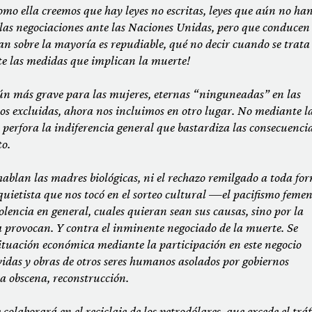
o ella creemos que hay leyes no escritas, leyes que aún no han
 las negociaciones ante las Naciones Unidas, pero que conducen
dan sobre la mayoría es repudiable, qué no decir cuando se trata
te las medidas que implican la muerte!
ún más grave para las mujeres, eternas “ninguneadas” en las
os excluidas, ahora nos incluimos en otro lugar. No mediante l
perfora la indiferencia general que bastardiza las consecuencia
to.
hablan las madres biológicas, ni el rechazo remilgado a toda fo
 quietista que nos tocó en el sorteo cultural —el pacifismo feme
lencia en general, cuales quieran sean sus causas, sino por la
la provocan. Y contra el inminente negociado de la muerte. Se
situación económica mediante la participación en este negocio
vidas y obras de otros seres humanos asolados por gobiernos
a obscena, reconstrucción.
colaborará en el reciclaje de los petrodólares, que excede el tráf