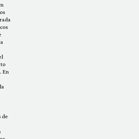
am
os
erada
icos
e
la
el
ato
. En
la
s de
a
dos