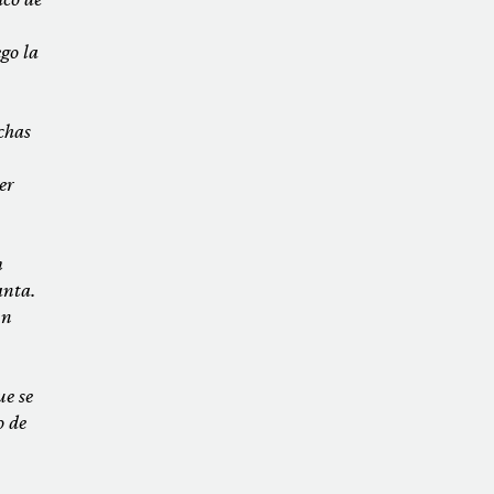
go la
chas
er
m
anta.
un
ue se
o de