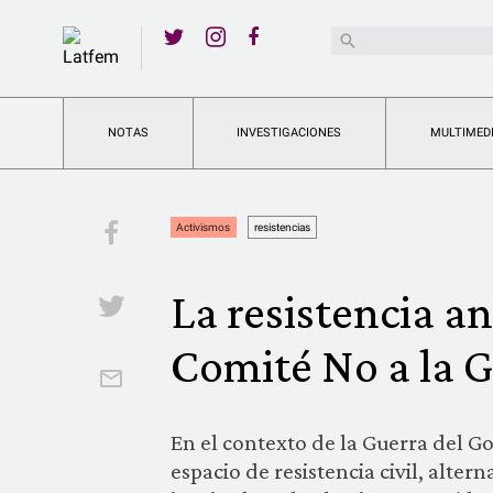
YouTube
Buscar:
Twitter
Instagram
Facebook
NOTAS
INVESTIGACIONES
MULTIMED
Facebook
Activismos
resistencias
La resistencia an
Twitter
Comité No a la 
Email
En el contexto de la Guerra del Go
espacio de resistencia civil, altern