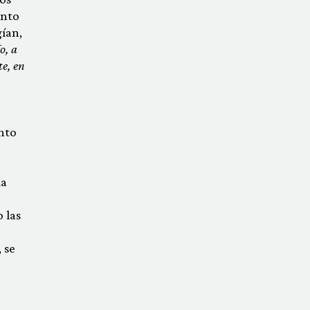
unto
gían,
o, a
te, en
nto
da
 las
 se