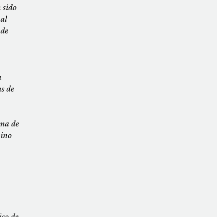
 sido
 al
 de
a
s de
rma de
nino
ico de