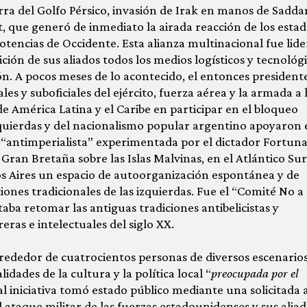
uerra del Golfo Pérsico, invasión de Irak en manos de Sadd
 que generó de inmediato la airada reacción de los estad
potencias de Occidente. Esta alianza multinacional fue lid
ción de sus aliados todos los medios logísticos y tecnológ
ón. A pocos meses de lo acontecido, el entonces president
s y suboficiales del ejército, fuerza aérea y la armada a 
de América Latina y el Caribe en participar en el bloqueo
izquierdas y del nacionalismo popular argentino apoyaron 
“antimperialista” experimentada por el dictador Fortun
 Gran Bretaña sobre las Islas Malvinas, en el Atlántico Sur
s Aires un espacio de autoorganización espontánea y de
iciones tradicionales de las izquierdas. Fue el “Comité No a 
ba retomar las antiguas tradiciones antibelicistas y
eras e intelectuales del siglo XX.
rededor de cuatrocientos personas de diversos escenario
idades de la cultura y la política local “
preocupada por el
Tal iniciativa tomó estado público mediante una solicitada 
l ataque militar de las fuerzas estadounidenses y sus alia