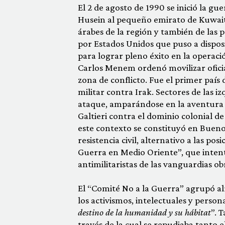
El 2 de agosto de 1990 se inició la g
Husein al pequeño emirato de Kuwait,
árabes de la región y también de las 
por Estados Unidos que puso a disposi
para lograr pleno éxito en la operaci
Carlos Menem ordenó movilizar oficiale
zona de conflicto. Fue el primer país 
militar contra Irak. Sectores de las 
ataque, amparándose en la aventura 
Galtieri contra el dominio colonial de
este contexto se constituyó en Bueno
resistencia civil, alternativo a las pos
Guerra en Medio Oriente”, que intenta
antimilitaristas de las vanguardias obr
El “Comité No a la Guerra” agrupó al
los activismos, intelectuales y personal
destino de la humanidad y su hábitat
”. 
través de la cual se repudiaba tanto e