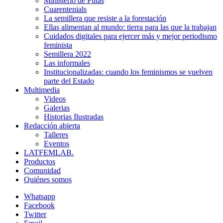
Ministerio de Putas
Cuarentenials
La semillera que resiste a la forestación
Ellas alimentan al mundo: tierra para las que la trabajan
Cuidados digitales para ejercer más y mejor periodismo
feminista
Semillera 2022
Las informales
Institucionalizadas: cuando los feminismos se vuelven
parte del Estado
Multimedia
Videos
Galerias
Historias Ilustradas
Redacción abierta
Talleres
Eventos
LATFEMLAB.
Productos
Comunidad
Quiénes somos
Whatsapp
Facebook
Twitter