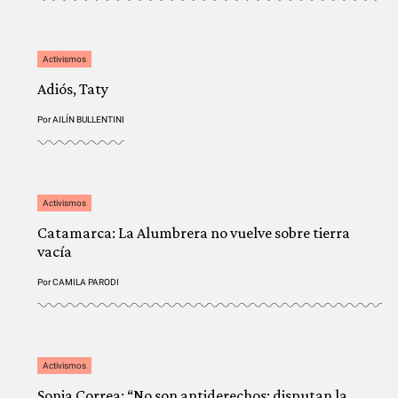
Activismos
Adiós, Taty
Por
AILÍN BULLENTINI
Activismos
Catamarca: La Alumbrera no vuelve sobre tierra
vacía
Por
CAMILA PARODI
Activismos
Sonia Correa: “No son antiderechos: disputan la