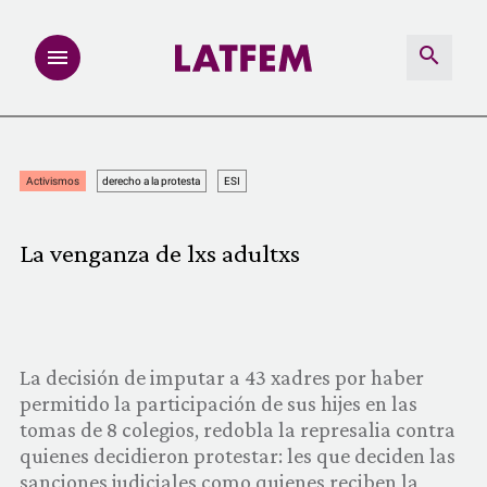
NOTAS
Activismos
derecho a la protesta
ESI
INVESTIGACIONES
La venganza de lxs adultxs
MULTIMEDIA
REDACCIÓN ABIERTA
La decisión de imputar a 43 xadres por haber
LATFEMLAB.
permitido la participación de sus hijes en las
tomas de 8 colegios, redobla la represalia contra
PRODUCTOS
quienes decidieron protestar: les que deciden las
sanciones judiciales como quienes reciben la