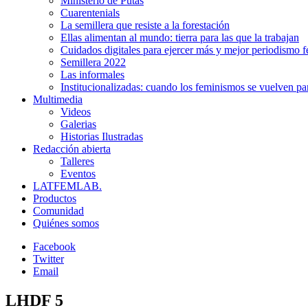
Ministerio de Putas
Cuarentenials
La semillera que resiste a la forestación
Ellas alimentan al mundo: tierra para las que la trabajan
Cuidados digitales para ejercer más y mejor periodismo f
Semillera 2022
Las informales
Institucionalizadas: cuando los feminismos se vuelven pa
Multimedia
Videos
Galerias
Historias Ilustradas
Redacción abierta
Talleres
Eventos
LATFEMLAB.
Productos
Comunidad
Quiénes somos
Facebook
Twitter
Email
LHDF 5