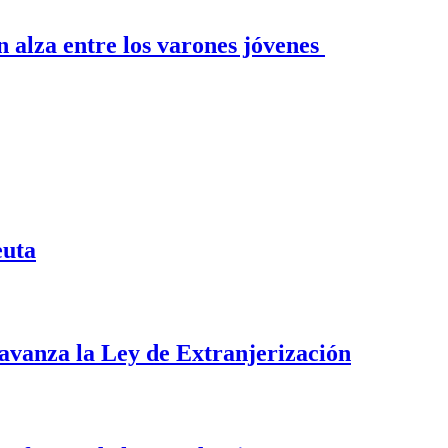
n alza entre los varones jóvenes
euta
i avanza la Ley de Extranjerización