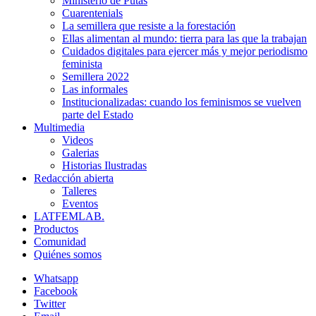
Ministerio de Putas
Cuarentenials
La semillera que resiste a la forestación
Ellas alimentan al mundo: tierra para las que la trabajan
Cuidados digitales para ejercer más y mejor periodismo
feminista
Semillera 2022
Las informales
Institucionalizadas: cuando los feminismos se vuelven
parte del Estado
Multimedia
Videos
Galerias
Historias Ilustradas
Redacción abierta
Talleres
Eventos
LATFEMLAB.
Productos
Comunidad
Quiénes somos
Whatsapp
Facebook
Twitter