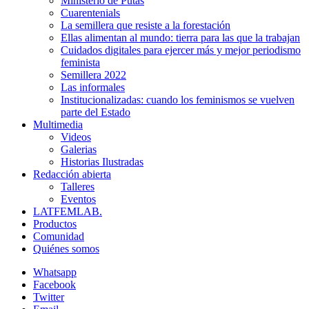
Ministerio de Putas
Cuarentenials
La semillera que resiste a la forestación
Ellas alimentan al mundo: tierra para las que la trabajan
Cuidados digitales para ejercer más y mejor periodismo
feminista
Semillera 2022
Las informales
Institucionalizadas: cuando los feminismos se vuelven
parte del Estado
Multimedia
Videos
Galerias
Historias Ilustradas
Redacción abierta
Talleres
Eventos
LATFEMLAB.
Productos
Comunidad
Quiénes somos
Whatsapp
Facebook
Twitter