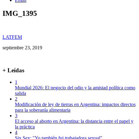
Email
IMG_1395
LATFEM
septiembre 23, 2019
+ Leídas
1
Mundial 2026: El negocio del odio y la amistad política como
salida
2
Modificación de ley de tierras en Argentina: impactos directos
para la soberanía alimentaria
3
El acceso al aborto en Argentina: la distancia entre el papel y
la práctica
4
Six Sex: "Yo también fui trabajadora sexual"