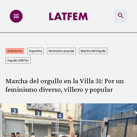
NOTAS
Activismos
Argentina
feminismo popular
Marcha del Orgullo
INVESTIGACIONES
Orgullo LGBTQ+
MULTIMEDIA
Marcha del orgullo en la Villa 31: Por un
feminismo diverso, villero y popular
REDACCIÓN ABIERTA
LATFEMLAB.
PRODUCTOS