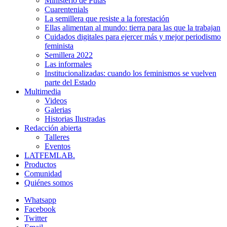
Ministerio de Putas
Cuarentenials
La semillera que resiste a la forestación
Ellas alimentan al mundo: tierra para las que la trabajan
Cuidados digitales para ejercer más y mejor periodismo
feminista
Semillera 2022
Las informales
Institucionalizadas: cuando los feminismos se vuelven
parte del Estado
Multimedia
Videos
Galerias
Historias Ilustradas
Redacción abierta
Talleres
Eventos
LATFEMLAB.
Productos
Comunidad
Quiénes somos
Whatsapp
Facebook
Twitter