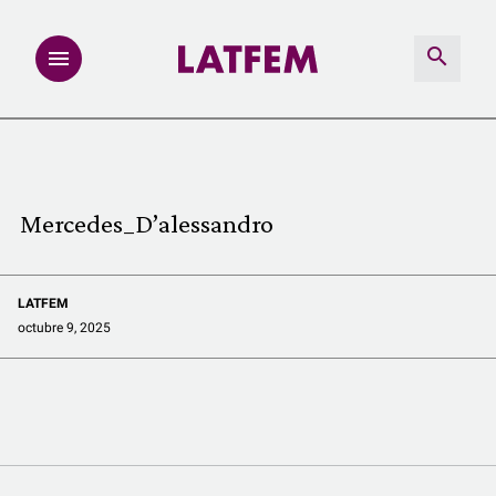
NOTAS
INVESTIGACIONES
Mercedes_D’alessandro
MULTIMEDIA
LATFEM
REDACCIÓN ABIERTA
octubre 9, 2025
LATFEMLAB.
PRODUCTOS