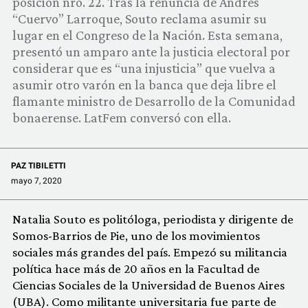
posición nro. 22. Tras la renuncia de Andrés
COMUNIDAD
“Cuervo” Larroque, Souto reclama asumir su
lugar en el Congreso de la Nación. Esta semana,
QUIÉNES SOMOS
presentó un amparo ante la justicia electoral por
considerar que es “una injusticia” que vuelva a
asumir otro varón en la banca que deja libre el
flamante ministro de Desarrollo de la Comunidad
bonaerense. LatFem conversó con ella.
PAZ TIBILETTI
mayo 7, 2020
Natalia Souto es politóloga, periodista y dirigente de
Somos-Barrios de Pie, uno de los movimientos
sociales más grandes del país. Empezó su militancia
política hace más de 20 años en la Facultad de
Ciencias Sociales de la Universidad de Buenos Aires
(UBA). Como militante universitaria fue parte de