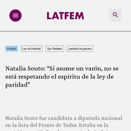
NOTAS
Política
Ley de Paridad
Ojo Paritario
paridad de género
INVESTIGACIONES
Natalia Souto: “Si asume un varón, no se
MULTIMEDIA
está respetando el espíritu de la ley de
paridad”
REDACCIÓN ABIERTA
LATFEMLAB.
Natalia Souto fue candidata a diputada nacional
PRODUCTOS
en la lista del Frente de Todxs. Estaba en la