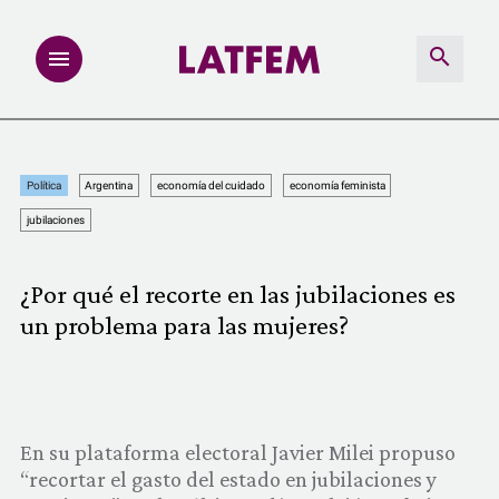
NOTAS
Política
Argentina
economía del cuidado
economía feminista
INVESTIGACIONES
jubilaciones
MULTIMEDIA
¿Por qué el recorte en las jubilaciones es
un problema para las mujeres?
REDACCIÓN ABIERTA
LATFEMLAB.
PRODUCTOS
En su plataforma electoral Javier Milei propuso
“recortar el gasto del estado en jubilaciones y