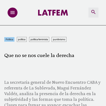
NOTAS
Política
política
política feminista
punitivismo
INVESTIGACIONES
Que no se nos cuele la derecha
MULTIMEDIA
REDACCIÓN ABIERTA
La secretaria general de Nuevo Encuentro CABA y
LATFEMLAB.
referenta de La Sublevada, Magui Fernández
Valdéz, analiza la presencia de la derecha en la
PRODUCTOS
subjetividad y las formas que toma la política.
Claves para frenar su avance: escuchar las