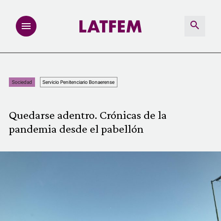
NOTAS
Sociedad
Servicio Penitenciario Bonaerense
INVESTIGACIONES
Quedarse adentro. Crónicas de la
MULTIMEDIA
pandemia desde el pabellón
REDACCIÓN ABIERTA
LATFEMLAB.
PRODUCTOS