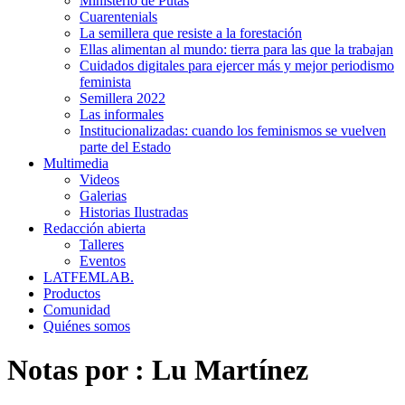
Ministerio de Putas
Cuarentenials
La semillera que resiste a la forestación
Ellas alimentan al mundo: tierra para las que la trabajan
Cuidados digitales para ejercer más y mejor periodismo
feminista
Semillera 2022
Las informales
Institucionalizadas: cuando los feminismos se vuelven
parte del Estado
Multimedia
Videos
Galerias
Historias Ilustradas
Redacción abierta
Talleres
Eventos
LATFEMLAB.
Productos
Comunidad
Quiénes somos
Notas por :
Lu Martínez