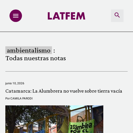
NOTAS
ambientalismo
:
INVESTIGACIONES
Todas nuestras notas
MULTIMEDIA
junio 10, 2026
REDACCIÓN ABIERTA
Catamarca: La Alumbrera no vuelve sobre tierra vacía
Por
CAMILA PARODI
LATFEMLAB.
PRODUCTOS