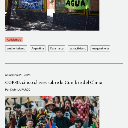
COMUNIDAD
QUIÉNES SOMOS
Activismos
ambientalismo
Argentina
Catamarca
extractivismo
megaminería
noviembre 23, 2025
COP30: cinco claves sobre la Cumbre del Clima
Por
CAMILA PARODI