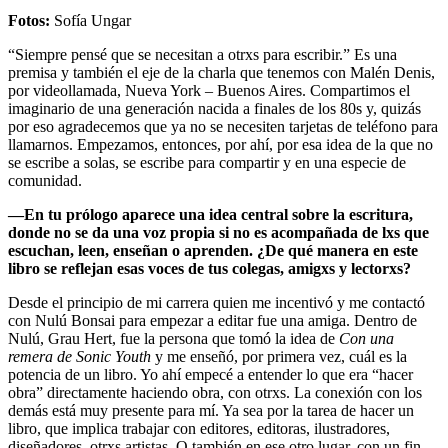
Fotos:
Sofía Ungar
“Siempre pensé que se necesitan a otrxs para escribir.” Es una
premisa y también el eje de la charla que tenemos con Malén Denis,
por videollamada, Nueva York – Buenos Aires. Compartimos el
imaginario de una generación nacida a finales de los 80s y, quizás
por eso agradecemos que ya no se necesiten tarjetas de teléfono para
llamarnos. Empezamos, entonces, por ahí, por esa idea de la que no
se escribe a solas, se escribe para compartir y en una especie de
comunidad.
—En tu prólogo aparece una idea central sobre la escritura,
donde no se da una voz propia si no es acompañada de lxs que
escuchan, leen, enseñan o aprenden. ¿De qué manera en este
libro se reflejan esas voces de tus colegas, amigxs y lectorxs?
Desde el principio de mi carrera quien me incentivó y me contactó
con Nulú Bonsai para empezar a editar fue una amiga. Dentro de
Nulú, Grau Hert, fue la persona que tomó la idea de
Con una
remera de Sonic Youth
y me enseñó, por primera vez, cuál es la
potencia de un libro. Yo ahí empecé a entender lo que era “hacer
obra” directamente haciendo obra, con otrxs. La conexión con los
demás está muy presente para mí. Ya sea por la tarea de hacer un
libro, que implica trabajar con editores, editoras, ilustradores,
diseñadores, otrxs artistas. O también en ese otro lugar, con un fin