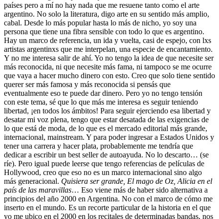
países pero a mí no hay nada que me resuene tanto como el arte
argentino. No solo la literatura, digo arte en su sentido más amplio,
cabal. Desde lo más popular hasta lo más de nicho, yo soy una
persona que tiene una fibra sensible con todo lo que es argentino.
Hay un marco de referencia, un ida y vuelta, casi de espejo, con lxs
artistas argentinxs que me interpelan, una especie de encantamiento.
Y no me interesa salir de ahí. Yo no tengo la idea de que necesite ser
más reconocida, ni que necesite más fama, ni tampoco se me ocurre
que vaya a hacer mucho dinero con esto. Creo que solo tiene sentido
querer ser más famosa y más reconocida si pensás que
eventualmente eso te puede dar dinero. Pero yo no tengo tensión
con este tema, sé que lo que más me interesa es seguir teniendo
libertad, ¡en todos los ámbitos! Para seguir ejerciendo esa libertad y
desatar mi voz plena, tengo que estar desatada de las exigencias de
lo que está de moda, de lo que es el mercado editorial más grande,
internacional, mainstream. Y para poder ingresar a Estados Unidos y
tener una carrera y hacer plata, probablemente me tendría que
dedicar a escribir un best seller de autoayuda. No lo descarto… (se
ríe). Pero igual puede leerse que tengo referencias de películas de
Hollywood, creo que eso no es un marco internacional sino algo
más generacional.
Quisiera ser grande, El mago de Oz, Alicia en el
país de las maravillas
… Eso viene más de haber sido alternativa a
principios del año 2000 en Argentina. No con el marco de cómo me
inserto en el mundo. Es un recorte particular de la historia en el que
yo me ubico en el 2000 en los recitales de determinadas bandas, nos