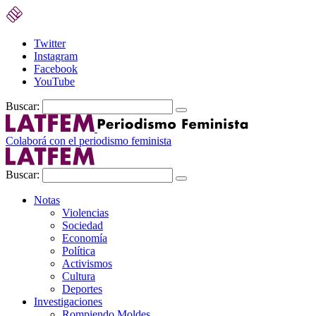
Twitter
Instagram
Facebook
YouTube
Buscar:
Colaborá con el periodismo feminista
Buscar:
Notas
Violencias
Sociedad
Economía
Política
Activismos
Cultura
Deportes
Investigaciones
Rompiendo Moldes