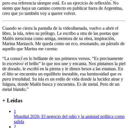
pero esa referencia siempre está. Es un ejercicio de reflexión. No
siento que haya un camino correcto en publicar fuera de Argentina,
creo que yo también voy a querer volver.
Cuando se cierra la pantalla de la videollamada, vuelvo a abrir el
libro, la isla, releo su prólogo. Le escribo a otra de las poetas que
Malén menciona como amiga, mentora de su obra, inspiración,
Marina Mariasch. Me queda como un eco, resonando, un párrafo de
aquello que Marina me cuenta:
“La conocí en lo brillante de sus primeros versos. “Es precisamente
lo excesivo/ el brillo” lo que nos une y encanta. Nos pintamos la piel
de dorado, le escribí en la pierna y le dimos besos a las estatuas. En
el
litio
se encuentra un equilibrio inestable, esa luminosidad que es
pura irrealidad
. Su isla es un estilo de vida donde la lucidez atrae y
fulgura, donde Malén busca y encuentra. Es de metal. Pero de un
metal blando.”
+ Leídas
1
Mundial 2026: El negocio del odio y la amistad política como
salida
2