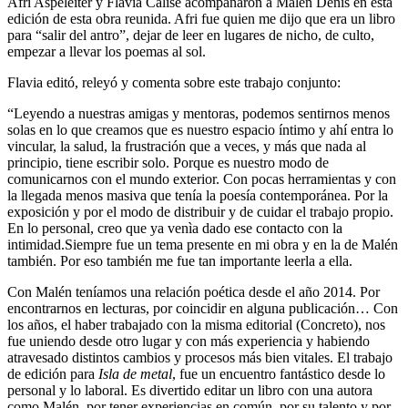
Afri Aspeleiter y Flavia Calise acompañaron a Malén Denis en esta
edición de esta obra reunida. Afri fue quien me dijo que era un libro
para “salir del antro”, dejar de leer en lugares de nicho, de culto,
empezar a llevar los poemas al sol.
Flavia editó, releyó y comenta sobre este trabajo conjunto:
“Leyendo a nuestras amigas y mentoras, podemos sentirnos menos
solas en lo que creamos que es nuestro espacio íntimo y ahí entra lo
vincular, la salud, la frustración que a veces, y más que nada al
principio, tiene escribir solo. Porque es nuestro modo de
comunicarnos con el mundo exterior. Con pocas herramientas y con
la llegada menos masiva que tenía la poesía contemporánea. Por la
exposición y por el modo de distribuir y de cuidar el trabajo propio.
En lo personal, creo que ya venìa dado ese contacto con la
intimidad.Siempre fue un tema presente en mi obra y en la de Malén
también. Por eso también me fue tan importante leerla a ella.
Con Malén teníamos una relación poética desde el año 2014. Por
encontrarnos en lecturas, por coincidir en alguna publicación… Con
los años, el haber trabajado con la misma editorial (Concreto), nos
fue uniendo desde otro lugar y con más experiencia y habiendo
atravesado distintos cambios y procesos más bien vitales. El trabajo
de edición para
Isla de metal
, fue un encuentro fantástico desde lo
personal y lo laboral. Es divertido editar un libro con una autora
como Malén, por tener experiencias en común, por su talento y por