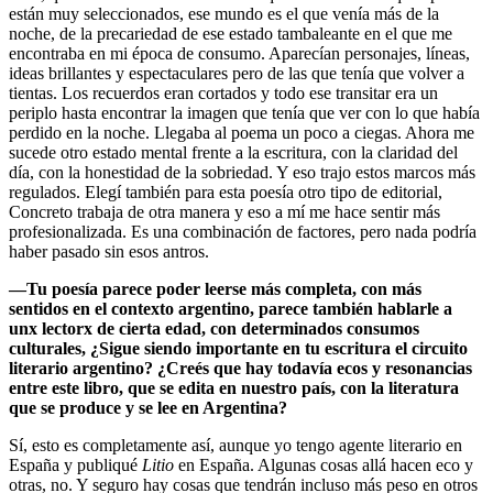
están muy seleccionados, ese mundo es el que venía más de la
noche, de la precariedad de ese estado tambaleante en el que me
encontraba en mi época de consumo. Aparecían personajes, líneas,
ideas brillantes y espectaculares pero de las que tenía que volver a
tientas. Los recuerdos eran cortados y todo ese transitar era un
periplo hasta encontrar la imagen que tenía que ver con lo que había
perdido en la noche. Llegaba al poema un poco a ciegas. Ahora me
sucede otro estado mental frente a la escritura, con la claridad del
día, con la honestidad de la sobriedad. Y eso trajo estos marcos más
regulados. Elegí también para esta poesía otro tipo de editorial,
Concreto trabaja de otra manera y eso a mí me hace sentir más
profesionalizada. Es una combinación de factores, pero nada podría
haber pasado sin esos antros.
—Tu poesía parece poder leerse más completa, con más
sentidos en el contexto argentino, parece también hablarle a
unx lectorx de cierta edad, con determinados consumos
culturales, ¿Sigue siendo importante en tu escritura el circuito
literario argentino? ¿Creés que hay todavía ecos y resonancias
entre este libro, que se edita en nuestro país, con la literatura
que se produce y se lee en Argentina?
Sí, esto es completamente así, aunque yo tengo agente literario en
España y publiqué
Litio
en España. Algunas cosas allá hacen eco y
otras, no. Y seguro hay cosas que tendrán incluso más peso en otros