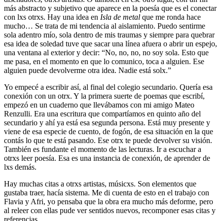
más abstracto y subjetivo que aparece en la poesía que es el conectar
con lxs otrxs. Hay una idea en
Isla de metal
que me ronda hace
mucho… Se trata de mi tendencia al aislamiento. Puedo sentirme
sola adentro mío, sola dentro de mis traumas y siempre para quebrar
esa idea de soledad tuve que sacar una línea afuera o abrir un espejo,
una ventana al exterior y decir: “No, no, no, no soy sola. Esto que
me pasa, en el momento en que lo comunico, toca a alguien. Ese
alguien puede devolverme otra idea. Nadie está solx.”
Yo empecé a escribir así, al final del colegio secundario. Quería esa
conexión con un otrx. Y la primera suerte de poemas que escribí,
empezó en un cuaderno que llevábamos con mi amigo Mateo
Renzulli. Era una escritura que compartíamos en quinto año del
secundario y ahí ya está esa segunda persona. Está muy presente y
viene de esa especie de cuento, de fogón, de esa situación en la que
contás lo que te está pasando. Ese otrx te puede devolver su visión.
También es fundante el momento de las lecturas. Ir a escuchar a
otrxs leer poesía. Esa es una instancia de conexión, de aprender de
lxs demás.
Hay muchas citas a otrxs artistas, músicxs. Son elementos que
gustaba traer, hacía sistema. Me di cuenta de esto en el trabajo con
Flavia y Afri, yo pensaba que la obra era mucho más deforme, pero
al releer con ellas pude ver sentidos nuevos, recomponer esas citas y
referencias.