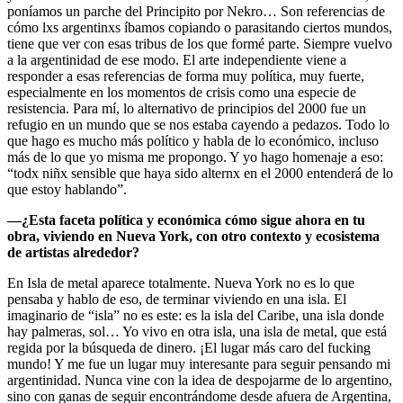
poníamos un parche del Principito por Nekro… Son referencias de
cómo lxs argentinxs íbamos copiando o parasitando ciertos mundos,
tiene que ver con esas tribus de los que formé parte. Siempre vuelvo
a la argentinidad de ese modo. El arte independiente viene a
responder a esas referencias de forma muy política, muy fuerte,
especialmente en los momentos de crisis como una especie de
resistencia. Para mí, lo alternativo de principios del 2000 fue un
refugio en un mundo que se nos estaba cayendo a pedazos. Todo lo
que hago es mucho más político y habla de lo económico, incluso
más de lo que yo misma me propongo. Y yo hago homenaje a eso:
“todx niñx sensible que haya sido alternx en el 2000 entenderá de lo
que estoy hablando”.
—¿Esta faceta política y económica cómo sigue ahora en tu
obra, viviendo en Nueva York, con otro contexto y ecosistema
de artistas alrededor?
En Isla de metal aparece totalmente. Nueva York no es lo que
pensaba y hablo de eso, de terminar viviendo en una isla. El
imaginario de “isla” no es este: es la isla del Caribe, una isla donde
hay palmeras, sol… Yo vivo en otra isla, una isla de metal, que está
regida por la búsqueda de dinero. ¡El lugar más caro del fucking
mundo! Y me fue un lugar muy interesante para seguir pensando mi
argentinidad. Nunca vine con la idea de despojarme de lo argentino,
sino con ganas de seguir encontrándome desde afuera de Argentina,