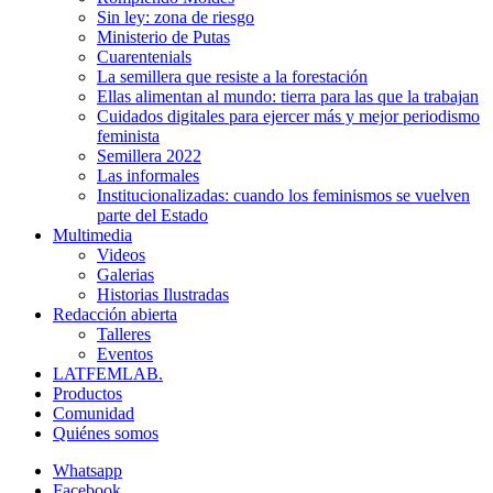
Sin ley: zona de riesgo
Ministerio de Putas
Cuarentenials
La semillera que resiste a la forestación
Ellas alimentan al mundo: tierra para las que la trabajan
Cuidados digitales para ejercer más y mejor periodismo
feminista
Semillera 2022
Las informales
Institucionalizadas: cuando los feminismos se vuelven
parte del Estado
Multimedia
Videos
Galerias
Historias Ilustradas
Redacción abierta
Talleres
Eventos
LATFEMLAB.
Productos
Comunidad
Quiénes somos
Whatsapp
Facebook