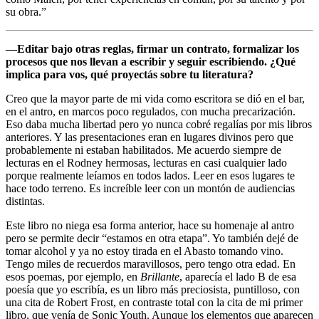
su obra.”
—Editar bajo otras reglas, firmar un contrato, formalizar los
procesos que nos llevan a escribir y seguir escribiendo. ¿Qué
implica para vos, qué proyectás sobre tu literatura?
Creo que la mayor parte de mi vida como escritora se dió en el bar,
en el antro, en marcos poco regulados, con mucha precarización.
Eso daba mucha libertad pero yo nunca cobré regalías por mis libros
anteriores. Y las presentaciones eran en lugares divinos pero que
probablemente ni estaban habilitados. Me acuerdo siempre de
lecturas en el Rodney hermosas, lecturas en casi cualquier lado
porque realmente leíamos en todos lados. Leer en esos lugares te
hace todo terreno. Es increíble leer con un montón de audiencias
distintas.
Este libro no niega esa forma anterior, hace su homenaje al antro
pero se permite decir “estamos en otra etapa”. Yo también dejé de
tomar alcohol y ya no estoy tirada en el Abasto tomando vino.
Tengo miles de recuerdos maravillosos, pero tengo otra edad. En
esos poemas, por ejemplo, en
Brillante
, aparecía el lado B de esa
poesía que yo escribía, es un libro más preciosista, puntilloso, con
una cita de Robert Frost, en contraste total con la cita de mi primer
libro, que venía de Sonic Youth. Aunque los elementos que aparecen