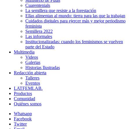
Ministerio de Putas
Cuarentenials
La semillera que resiste a la forestación
Ellas alimentan al mundo: tierra para las que la trabajan
Cuidados digitales para ejercer más y mejor periodismo
feminista
Semillera 2022
Las informales
Institucionalizadas: cuando los feminismos se vuelven
parte del Estado
Multimedia
Videos
Galerias
Historias Ilustradas
Redacción abierta
Talleres
Eventos
LATFEMLAB.
Productos
Comunidad
Quiénes somos
Whatsapp
Facebook
Twitter