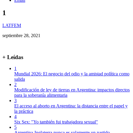
Email
1
LATFEM
septiembre 28, 2021
+ Leídas
1
Mundial 2026: El negocio del odio y la amistad política como
salida
2
Modificación de ley de tierras en Argentina: impactos directos
para la soberanía alimentaria
3
El acceso al aborto en Argentina: la distancia entre el papel y
la práctica
4
Six Sex: "Yo también fui trabajadora sexual"
5
Argentina-Inglaterra nunca es solamente un partido