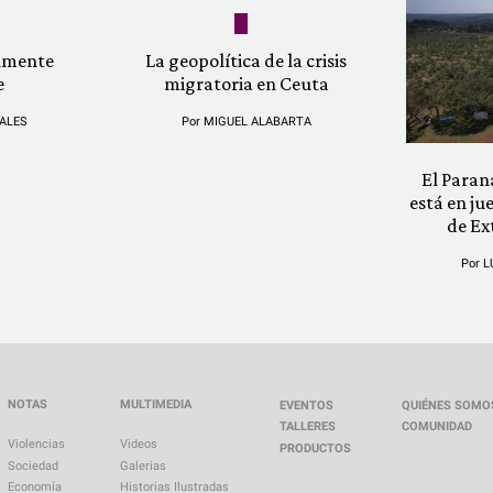
almente
La geopolítica de la crisis
e
migratoria en Ceuta
ALES
Por
MIGUEL ALABARTA
El Paran
está en ju
de Ex
Por
L
NOTAS
MULTIMEDIA
EVENTOS
QUIÉNES SOMO
TALLERES
COMUNIDAD
Violencias
Videos
PRODUCTOS
Sociedad
Galerias
Economía
Historias Ilustradas