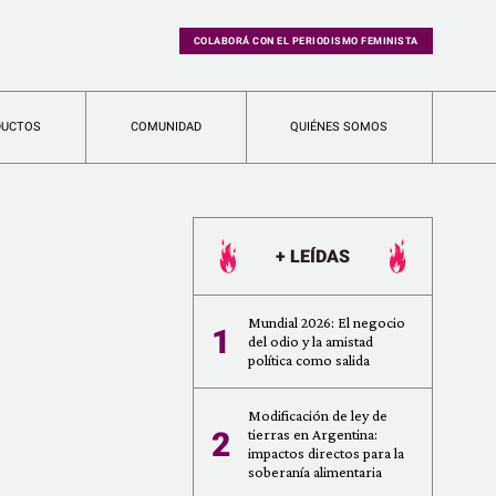
COLABORÁ CON EL PERIODISMO FEMINISTA
DUCTOS
COMUNIDAD
QUIÉNES SOMOS
+ LEÍDAS
Mundial 2026: El negocio
1
del odio y la amistad
política como salida
Modificación de ley de
2
tierras en Argentina:
impactos directos para la
soberanía alimentaria