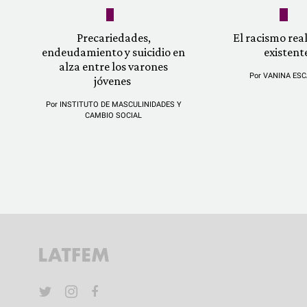
Precariedades,
El racismo re
endeudamiento y suicidio en
existent
alza entre los varones
Por
VANINA ESC
jóvenes
Por
INSTITUTO DE MASCULINIDADES Y
CAMBIO SOCIAL
YouTube
Twitter
Instagram
Facebook