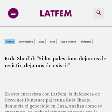
NOTAS
Política
colonialismo
Gaza
Israel
Medio Oriente
Palestina
INVESTIGACIONES
Rula Shadid: “Si los palestinos dejamos de
MULTIMEDIA
resistir, dejamos de existir”
REDACCIÓN ABIERTA
LATFEMLAB.
En esta entrevista con LatFem, la defensora de
Derechos Humanos palestina Rula Shadid
PRODUCTOS
denuncia el genocidio en Gaza, analiza cómo se
entraman las luchas latinoamericanas con la