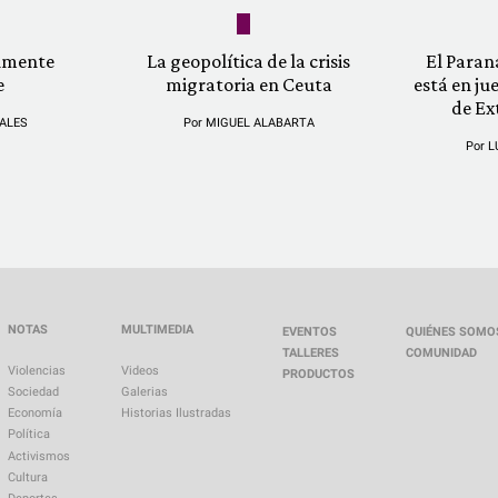
almente
La geopolítica de la crisis
El Paran
e
migratoria en Ceuta
está en ju
de Ex
ALES
Por
MIGUEL ALABARTA
Por
L
NOTAS
MULTIMEDIA
EVENTOS
QUIÉNES SOMO
TALLERES
COMUNIDAD
Violencias
Videos
PRODUCTOS
Sociedad
Galerias
Economía
Historias Ilustradas
Política
Activismos
Cultura