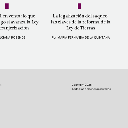
á en venta: lo que
La legalización del saqueo:
ego si avanza la Ley
las claves de la reforma de la
tranjerización
Ley de Tierras
UCIANA ROSENDE
Por
MARÍA FERNANDA DE LA QUINTANA
Copyright 2026.
S
Todos los derechos reservados.