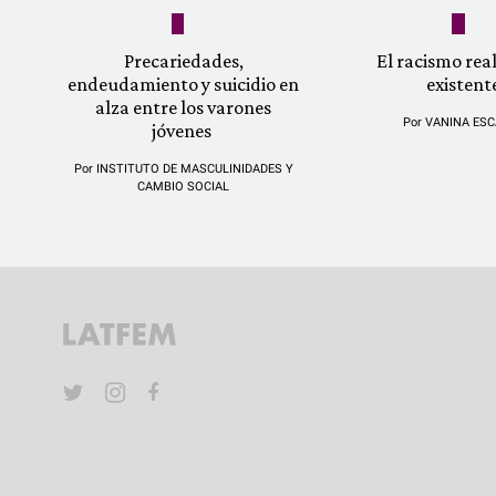
Precariedades,
El racismo re
endeudamiento y suicidio en
existent
alza entre los varones
Por
VANINA ESC
jóvenes
Por
INSTITUTO DE MASCULINIDADES Y
CAMBIO SOCIAL
YouTube
Twitter
Instagram
Facebook