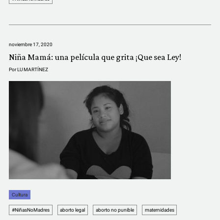
COMUNIDAD
QUIÉNES SOMOS
noviembre 17, 2020
Niña Mamá: una película que grita ¡Que sea Ley!
Por
LU MARTÍNEZ
Cultura
#NiñasNoMadres
aborto legal
aborto no punible
maternidades