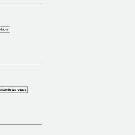
idades
estación subrogada