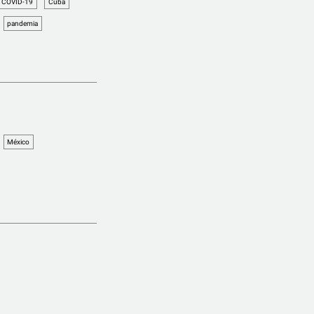
COVID-19
Cuba
pandemia
México