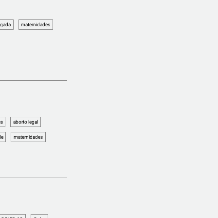
ogada
maternidades
es
aborto legal
le
maternidades