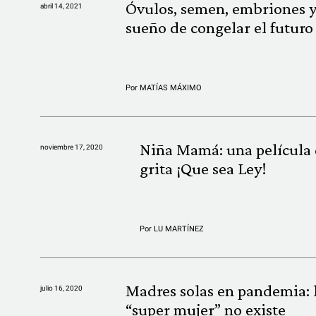
Óvulos, semen, embriones y
abril 14, 2021
sueño de congelar el futuro
Por
MATÍAS MÁXIMO
Niña Mamá: una película
noviembre 17, 2020
grita ¡Que sea Ley!
Por
LU MARTÍNEZ
Madres solas en pandemia: 
julio 16, 2020
“super mujer” no existe