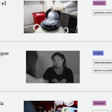
 el
Sociedad
gestación subr
 que
Cultura
#NiñasNoMadr
aborto no punib
la
Sociedad