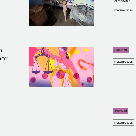
coronavirus
maternidades
n
Sociedad
por
maternidades
Sociedad
maternidades