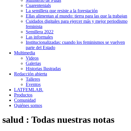
Ministerio de Putas
Cuarentenials
La semillera que resiste a la forestación
Ellas alimentan al mundo: tierra para las que la trabajan
Cuidados digitales para ejercer más y mejor periodismo
feminista
Semillera 2022
Las informales
Institucionalizadas: cuando los feminismos se vuelven
parte del Estado
Multimedia
Videos
Galerias
Historias Ilustradas
Redacción abierta
Talleres
Eventos
LATFEMLAB.
Productos
Comunidad
Quiénes somos
salud
:
Todas nuestras notas